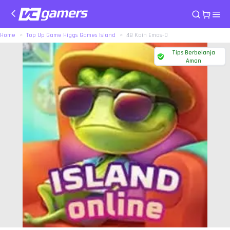
Home
Top Up Game Higgs Games Island
4B Koin Emas-D
Tips Berbelanja
Aman