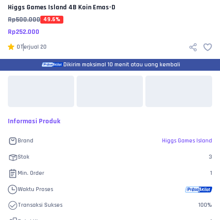
Higgs Games Island
4B Koin Emas-D
Rp
500.000
49.6
%
Rp
252.000
0
Terjual
20
Dikirim maksimal 10 menit atau uang kembali
Informasi Produk
Brand
Higgs Games Island
Stok
3
Min. Order
1
Waktu Proses
Transaksi Sukses
100
%