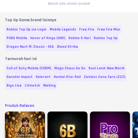
Belum ada ulasan produk
Top Up Game brand lainnya
Roblox Top Up via Login
Mobile Legends
Free Fire
Free Fire Max
PUBG Mobile
Honor of Kings (HOK)
Roblox 5 Hari
Roblox Top Up
Dragon Nest M: Classic - SEA
Blood Strike
Termurah hari ini
Call of Duty Mobile (CODM)
Magic Chess Go Go
Soul Land: New World
Genshin Impact
Valorant
Honkai Star Rail
Zenless Zone Zero (ZZZ)
Bigo Live
Litmatch
WeSing
Produk Relevan