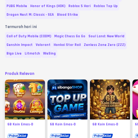
PUBG Mobile
Honor of Kings (HOK)
Roblox 5 Hari
Roblox Top Up
Dragon Nest M: Classic - SEA
Blood Strike
Termurah hari ini
Call of Duty Mobile (CODM)
Magic Chess Go Go
Soul Land: New World
Genshin Impact
Valorant
Honkai Star Rail
Zenless Zone Zero (ZZZ)
Bigo Live
Litmatch
WeSing
Produk Relevan
6B Koin Emas-D
6B Koin Emas-D
6B Koin Emas-D
6