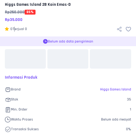
Higgs Games Island
2B Koin Emas-D
Rp
250.000
86
%
Rp
35.000
0
Terjual
0
Belum ada data pengiriman
Informasi Produk
Brand
Higgs Games Island
Stok
35
Min. Order
1
Waktu Proses
Belum ada riwayat
Transaksi Sukses
0
%