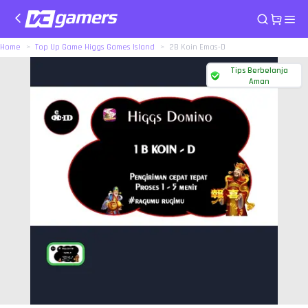
Home
Top Up Game Higgs Games Island
2B Koin Emas-D
Tips Berbelanja
Aman