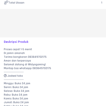
Total Ulasan
1
Deskripsi Produk
Proses cepat 1-5 menit
Di jamin amanah
Terima bongkaran 083849702175
Aman dan terpercaya
Selamat datang di Widyagaming!
Mantap bsa whatsapp 083849702175
---------------------
🕒 Jadwal toko
---------------------
Minggu: Buka 24 jam
Senin: Buka 24 jam
Selasa: Buka 24 jam
Rabu: Buka 24 jam
Kamis: Buka 24 jam
Jumat: Buka 24 jam