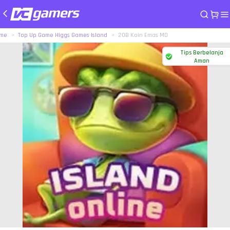
me
Top Up Game Higgs Games Island
20B Koin Emas MD
Tips Berbelanja
Aman