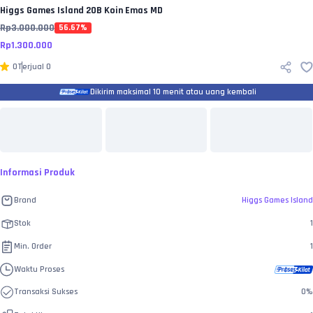
Higgs Games Island
20B Koin Emas MD
Rp
3.000.000
56.67
%
Rp
1.300.000
0
Terjual
0
Dikirim maksimal 10 menit atau uang kembali
Informasi Produk
Brand
Higgs Games Island
Stok
1
Min. Order
1
Waktu Proses
Transaksi Sukses
0
%