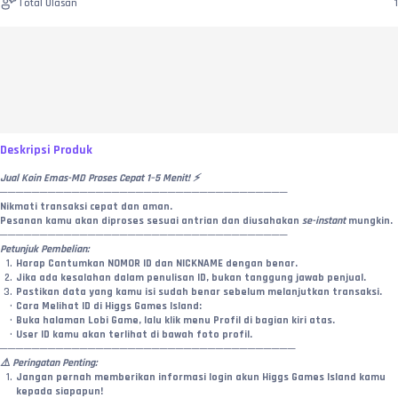
Total Ulasan
1
Deskripsi Produk
Jual Koin Emas-MD Proses Cepat 1–5 Menit! ⚡
────────────────────────────────────
Nikmati transaksi cepat dan aman.
Pesanan kamu akan diproses sesuai antrian dan diusahakan 
se-instant
 mungkin.
────────────────────────────────────
Petunjuk Pembelian:
Harap Cantumkan NOMOR ID dan NICKNAME dengan benar.
Jika ada kesalahan dalam penulisan ID, bukan tanggung jawab penjual.
Pastikan data yang kamu isi sudah benar sebelum melanjutkan transaksi.
Cara Melihat ID di Higgs Games Island:
Buka halaman Lobi Game, lalu klik menu Profil di bagian kiri atas.
User ID kamu akan terlihat di bawah foto profil.
─────────────────────────────────────
⚠️ Peringatan Penting:
Jangan pernah memberikan informasi login akun Higgs Games Island kamu 
kepada siapapun!