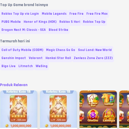
Top Up Game brand lainnya
Roblox Top Up via Login
Mobile Legends
Free Fire
Free Fire Max
PUBG Mobile
Honor of Kings (HOK)
Roblox 5 Hari
Roblox Top Up
Dragon Nest M: Classic - SEA
Blood Strike
Termurah hari ini
Call of Duty Mobile (CODM)
Magic Chess Go Go
Soul Land: New World
Genshin Impact
Valorant
Honkai Star Rail
Zenless Zone Zero (ZZZ)
Bigo Live
Litmatch
WeSing
Produk Relevan