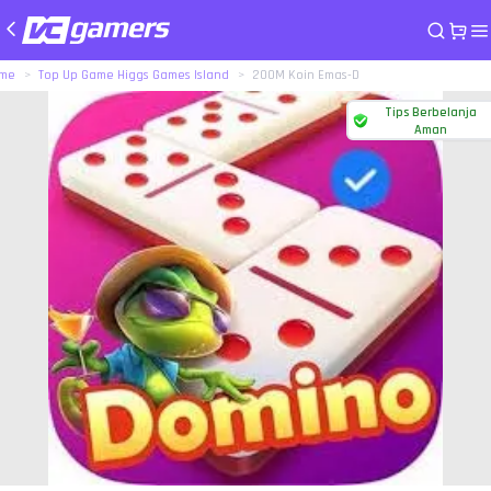
me
Top Up Game Higgs Games Island
200M Koin Emas-D
Tips Berbelanja
Aman