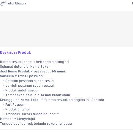
Total Ulasan
1
Deskripsi Produk
(Harap sesuaikan teks bertanda bintang **)
Selamat datang di 
Nama Toko
Jual 
Nama Produk
 Proses cepat 
1-5 menit
Sebelum membeli pastikan:
Catatan pesanan sudah sesuai
Jumlah pesanan sudah sesuai
Produk sudah sesuai
Tambahkan poin lain sesuai kebutuhan
Keunggulan 
Nama Toko
: ****Harap sesuaikan bagian ini. Contoh:
Fast Respon
Produk Original
Transaksi sukses sudah ribuan****
Membeli = Menyetujui
Tunggu apa lagi yuk belanja sekarang jugaa