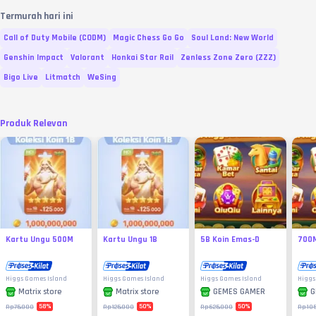
Termurah hari ini
Call of Duty Mobile (CODM)
Magic Chess Go Go
Soul Land: New World
Genshin Impact
Valorant
Honkai Star Rail
Zenless Zone Zero (ZZZ)
Bigo Live
Litmatch
WeSing
Produk Relevan
Kartu Ungu 500M
Kartu Ungu 1B
5B Koin Emas-D
700M
Higgs Games Island
Higgs Games Island
Higgs Games Island
Higgs
Matrix store
Matrix store
GEMES GAMER
G
58
%
50
%
50
%
Rp75.000
Rp125.000
Rp625.000
Rp105