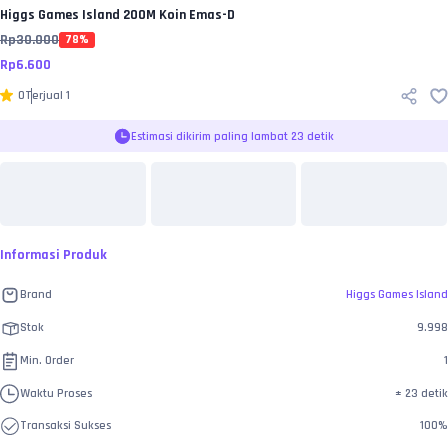
Higgs Games Island
200M Koin Emas-D
Rp
30.000
78
%
Rp
6.600
0
Terjual
1
Estimasi dikirim paling lambat 23 detik
Informasi Produk
Brand
Higgs Games Island
Stok
9.998
Min. Order
1
Waktu Proses
±
23 detik
Transaksi Sukses
100
%