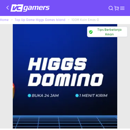
Home
Top Up Game Higgs Games Island
100M Koin Emas-D
Tips Berbelanja
Aman