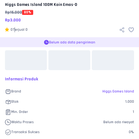
Higgs Games Island
100M Koin Emas-D
Rp
15.000
80
%
Rp
3.000
0
Terjual
0
Belum ada data pengiriman
Informasi Produk
Brand
Higgs Games Island
Stok
1.000
Min. Order
1
Waktu Proses
Belum ada riwayat
Transaksi Sukses
0
%