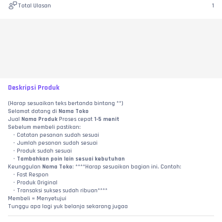
Total Ulasan
1
Deskripsi Produk
(Harap sesuaikan teks bertanda bintang **)
Selamat datang di 
Nama Toko
Jual 
Nama Produk
 Proses cepat 
1-5 menit
Sebelum membeli pastikan:
Catatan pesanan sudah sesuai
Jumlah pesanan sudah sesuai
Produk sudah sesuai
Tambahkan poin lain sesuai kebutuhan
Keunggulan 
Nama Toko
: ****Harap sesuaikan bagian ini. Contoh:
Fast Respon
Produk Original
Transaksi sukses sudah ribuan****
Membeli = Menyetujui
Tunggu apa lagi yuk belanja sekarang jugaa