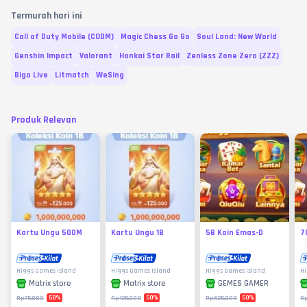
Termurah hari ini
Call of Duty Mobile (CODM)
Magic Chess Go Go
Soul Land: New World
Genshin Impact
Valorant
Honkai Star Rail
Zenless Zone Zero (ZZZ)
Bigo Live
Litmatch
WeSing
Produk Relevan
Kartu Ungu 500M
Kartu Ungu 1B
5B Koin Emas-D
7
Higgs Games Island
Higgs Games Island
Higgs Games Island
Hi
Matrix store
Matrix store
GEMES GAMER
58
%
50
%
50
%
Rp75.000
Rp125.000
Rp625.000
R