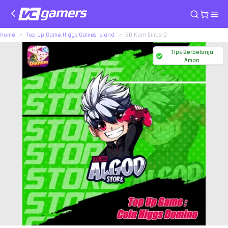
Home
Top Up Game Higgs Games Island
6B Koin Emas-D
Tips Berbelanja
Aman