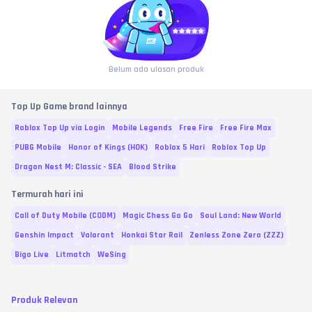
Belum ada ulasan produk
Top Up Game brand lainnya
Roblox Top Up via Login
Mobile Legends
Free Fire
Free Fire Max
PUBG Mobile
Honor of Kings (HOK)
Roblox 5 Hari
Roblox Top Up
Dragon Nest M: Classic - SEA
Blood Strike
Termurah hari ini
Call of Duty Mobile (CODM)
Magic Chess Go Go
Soul Land: New World
Genshin Impact
Valorant
Honkai Star Rail
Zenless Zone Zero (ZZZ)
Bigo Live
Litmatch
WeSing
Produk Relevan