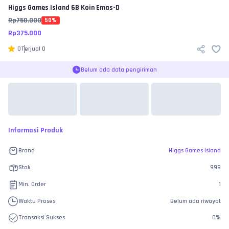
Higgs Games Island
6B Koin Emas-D
Rp
750.000
50
%
Rp
375.000
0
Terjual
0
Belum ada data pengiriman
Informasi Produk
Brand
Higgs Games Island
Stok
999
Min. Order
1
Waktu Proses
Belum ada riwayat
Transaksi Sukses
0
%