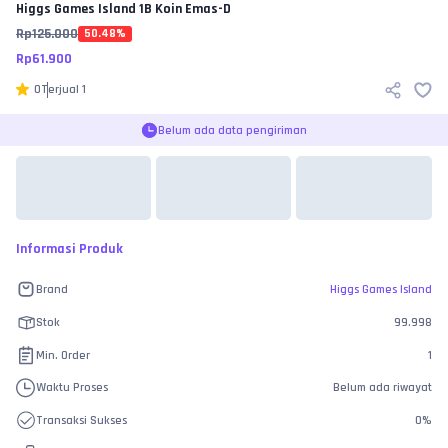
Higgs Games Island
1B Koin Emas-D
Rp
125.000
50.48
%
Rp
61.900
0
Terjual
1
Belum ada data pengiriman
Informasi Produk
Brand
Higgs Games Island
Stok
99.998
Min. Order
1
Waktu Proses
Belum ada riwayat
Transaksi Sukses
0
%