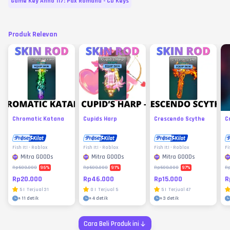
Game Key Anno 117: Pax Romana - CD Keys
Produk Relevan
Chromatic Katana
Cupids Harp
Crescendo Scythe
C
Fish It! - Roblox
Fish It! - Roblox
Fish It! - Roblox
Fi
Mitra GOODs
Mitra GOODs
Mitra GOODs
96
%
91
%
97
%
Rp500.000
Rp500.000
Rp500.000
R
Rp20.000
Rp46.000
Rp15.000
R
5
|
Terjual
31
0
|
Terjual
5
5
|
Terjual
47
±
11 detik
±
4 detik
±
3 detik
Cara Beli Produk ini