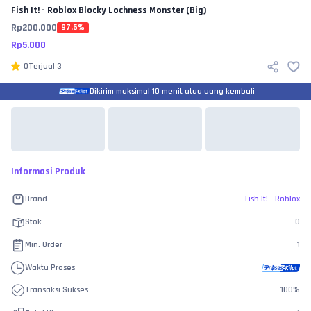
Fish It! - Roblox
Blocky Lochness Monster (Big)
Rp
200.000
97.5
%
Rp
5.000
0
Terjual
3
Dikirim maksimal 10 menit atau uang kembali
Informasi Produk
Brand
Fish It! - Roblox
Stok
0
Min. Order
1
Waktu Proses
Transaksi Sukses
100
%