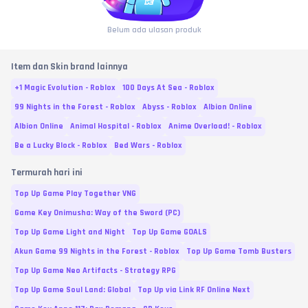
Belum ada ulasan produk
Item dan Skin brand lainnya
+1 Magic Evolution - Roblox
100 Days At Sea - Roblox
99 Nights in the Forest - Roblox
Abyss - Roblox
Albion Online
Albion Online
Animal Hospital - Roblox
Anime Overload! - Roblox
Be a Lucky Block - Roblox
Bed Wars - Roblox
Termurah hari ini
Top Up Game Play Together VNG
Game Key Onimusha: Way of the Sword (PC)
Top Up Game Light and Night
Top Up Game GOALS
Akun Game 99 Nights in the Forest - Roblox
Top Up Game Tomb Busters
Top Up Game Neo Artifacts - Strategy RPG
Top Up Game Soul Land: Global
Top Up via Link RF Online Next