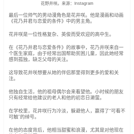
花野井咲。来源：Instagram
最后一位帅气的男动漫角色是花井咲。他是漫画和动画
《花乃井君与恋爱的条件》中的男主角。
花井咲是一位性格复杂、英俊而受欢迎的高中生。
在《花乃井君与恋爱条件》的故事中，花乃井咲来自一
个医生家庭，由于经常出国帮助贫困儿童，因此她经常
感到孤独，缺乏父母的关注。
这导致花井咲想要从她的伴侣那里得到更多的爱和关
注。
他独自生活，他的祖母偶尔会来看望他。小时候的朋友
只有经常给他建议的老人和他的初恋日濑萤。
在学校里，花井咲行为冷淡，躲避他人，赢得了“可看不
可触”的绰号。
在他的态度背后，他相当甜蜜和浪漫，尤其是对他现在