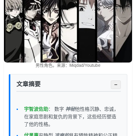
男性角色。来源：Miqdad/Youtube
文章摘要
−
宇智波佐助
： 数字
神秘
他性格沉静、忠诚，
在家庭悲剧和复仇的背景下，这些经历塑造
了他的性格。
伏黑惠
安静型
凉爽的
具有牺牲精神和公正精