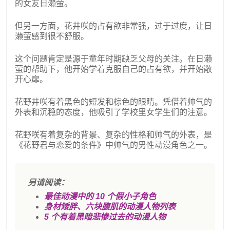
的女友日濑萤。
但另一方面，花井咲的占有欲非常强，过于过度，让日
濑萤感到很不舒服。
这个问题肯定是源于童年时期缺乏父母的关注。在日濑
萤的帮助下，他开始学着克服自己的占有欲，并开始敞
开心扉。
花野井咲有着黑色的短发和棕色的眼睛。凭借着帅气的
外表和沉稳的态度，他吸引了学校里女学生们的注意。
花野咲有着复杂的背景、复杂的性格和帅气的外表，是
《花野君与恋爱的条件》中帅气的男性动漫角色之一。
另请阅读：
最佳动漫中的 10 个假小子角色
身材矮胖、六块腹肌的动漫人物列表
5 个有着黑暗悲惨过去的动漫人物