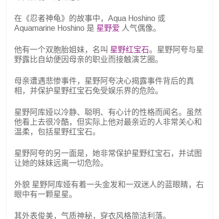
在《忍者神龟》的故事中，Aqua Hoshino 或
Aquamarine Hoshino 是
星野爱
人气偶像。
他有一个双胞胎姐妹，名叫
星野红宝石
。星野阿夸与星
野露比自幼便因母亲的职业而接触演艺圈。
母亲遭遇悲惨事件，星野阿夸决心揭露事件背后的真
相，并保护星野红宝石免受娱乐界的危险。
星野阿库娅以冷静、聪明、有心计的性格而闻名。虽然
他看上去很冷酷，但实际上他对最亲近的人非常关心和
温柔，包括星野红宝石。
星野阿夸的另一面是，她非常保护星野红宝石，并试图
让她的妹妹远离一切危险。
外貌 星野阿库娅有着一头金发和一双迷人的蓝眼睛，右
眼中有一颗星星。
其外表俊美，气质神秘，穿衣风格简洁利落。