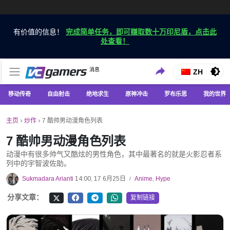
有价值的信息！
完成简单任务，即可赚取数十万印尼盾，点击此
处查看！
仅在 VCGamers 获取最新的游戏新闻
消息
VC游戏新闻
ZH
移动传奇
自由射击
绝地求生
原神冲击
罗布乐思
我的世界
主页
›
炒作
›
7 酷帅男动漫角色列表
7 酷帅男动漫角色列表
动漫中有很多帅气又酷炫的男性角色，其中最著名的就是火影忍者系
列中的宇智波佐助。
Sukmadara Arianti
14:00, 17 6月25日
Anime
,
Hype
/
分享文章：
复制链接