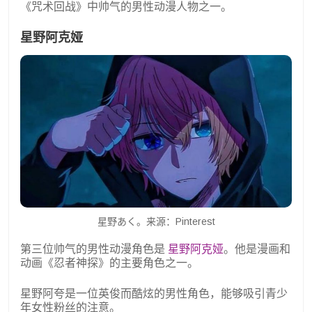
《咒术回战》中帅气的男性动漫人物之一。
星野阿克娅
星野あく。来源：Pinterest
第三位帅气的男性动漫角色是
星野阿克娅
。他是漫画和
动画《忍者神探》的主要角色之一。
星野阿夸是一位英俊而酷炫的男性角色，能够吸引青少
年女性粉丝的注意。