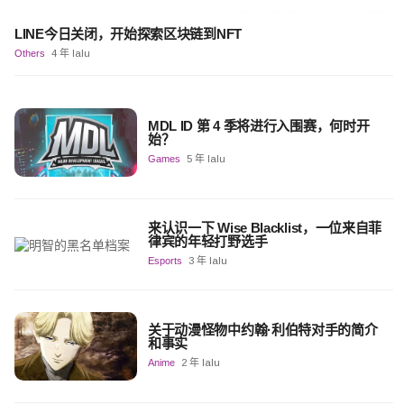
LINE今日关闭，开始探索区块链到NFT
Others
4 年 lalu
MDL ID 第 4 季将进行入围赛，何时开
始？
Games
5 年 lalu
来认识一下 Wise Blacklist，一位来自菲
律宾的年轻打野选手
Esports
3 年 lalu
关于动漫怪物中约翰·利伯特对手的简介
和事实
Anime
2 年 lalu