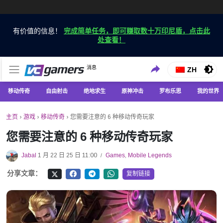
有价值的信息！
完成简单任务，即可赚取数十万印尼盾，点击此
处查看！
仅在 VCGamers 获取最新的游戏新闻
消息
VC游戏新闻
ZH
移动传奇
自由射击
绝地求生
原神冲击
罗布乐思
我的世界
主页
›
游戏
›
移动传奇
›
您需要注意的 6 种移动传奇玩家
您需要注意的 6 种移动传奇玩家
Jabal
1 月 22 日 25 日 11:00
Games
,
Mobile Legends
/
分享文章：
复制链接