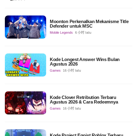
Moonton Perkenalkan Mekanisme Title
Defender untuk MSC
Mobile Legends
6 小时 lalu
Kode Longest Answer Wins Bulan
Agustus 2026
Games
16 小时 lalu
Kode Clover Retribution Terbaru
Agustus 2026 & Cara Redeemnya
Games
16 小时 lalu
Kode Project Egoist Roblox Terbaru