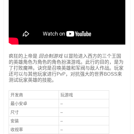
疯狂的上帝是
回合制游戏
以冒险进入西方的三个王国
的英雄角色为角色的角色扮演游戏。此行的目的，是为
了打败魔神。诀窍是召唤英雄和军阀与敌人作战。玩家
还可以与其他玩家进行PvP，对抗强大的世界BOSS来
测试玩家英雄的技能。
开发商
玩游戏
最小安卓
–
尺寸
–
安装
–
收视率
–