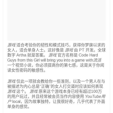
游戏
适合考验你的韧性和模式技巧，获得你梦寐以求的
女人，适合单身人士。这好像是
游戏
由 PT 开发。全球
数字 Artha 就是答案。
游戏
官方名称是 Code Hard
Guys from this Girl will bring you into a game with
流派
一个视觉小说，你必须提高你的第七感，这是关于你阅
读女性密码的敏感性。
游戏
仅此一项就会教给你一些准则，以及一个男人在与
被描述为内心总是“正确”的女人打交道时应该如何表现
游戏
这个。
游戏
原来这个游戏本身已经有超过100万
的用户玩过，并且经常被会员当作内容使用
YouTube用
户
local，因为故事独特，让我很好奇，几乎代表了外面
单身的感觉。