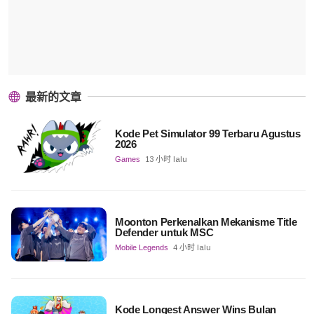
最新的文章
Kode Pet Simulator 99 Terbaru Agustus
2026
Games
13 小时 lalu
Moonton Perkenalkan Mekanisme Title
Defender untuk MSC
Mobile Legends
4 小时 lalu
Kode Longest Answer Wins Bulan