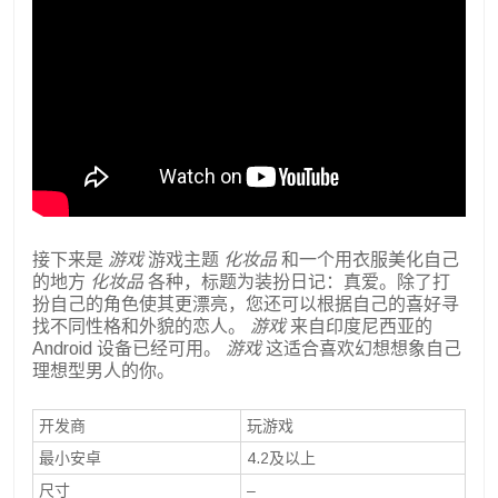
接下来是
游戏
游戏主题
化妆品
和一个用衣服美化自己
的地方
化妆品
各种，标题为装扮日记：真爱。除了打
扮自己的角色使其更漂亮，您还可以根据自己的喜好寻
找不同性格和外貌的恋人。
游戏
来自印度尼西亚的
Android 设备已经可用。
游戏
这适合喜欢幻想想象自己
理想型男人的你。
开发商
玩游戏
最小安卓
4.2及以上
尺寸
–