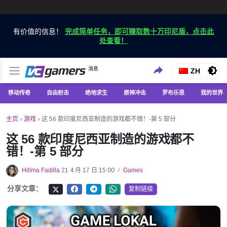
有价值的信息！
完成简单任务，即可赚取数十万印尼盾，点击此
处查看！
仅在 VCGamers 获取最新的游戏新闻
消息
VC游戏新闻
ZH
移动传奇
自由射击
绝地求生
原神冲击
罗布乐思
我的世界
主页
›
游戏
›
这 56 款印度尼西亚制造的游戏都不错！-第 5 部分
这 56 款印度尼西亚制造的游戏都不
错！-第 5 部分
Hillma Fadilla
21 4 月 17 日 15:00
Games
/
分享文章：
复制链接