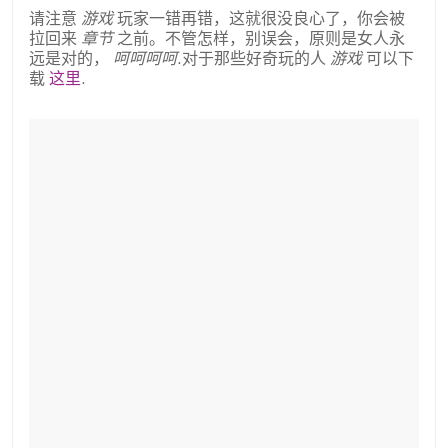
请注意
游戏
玩家一错再错，这就很没良心了，你会被
拉回来
章节
之前。不管怎样，别误会，原则是女人永
远是对的，
呵呵呵呵
.对于那些好奇玩的人
游戏
可以下
载
这里
.