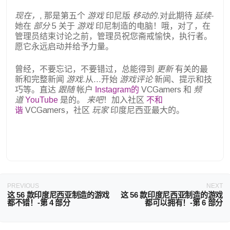
现在，
, 那是第五个
游戏
印尼版
移动的
.对此期待
延续-
她在
部分
5 关于
游戏
印尼制造的电脑！哦，对了，在
管理员结束讨论之前，管理员祝您斋戒愉快，执行者。
愿它永远启动并给予力量。
曾经，不要忘记，不要错过，总能得到
更新
有关的最
新和完整新闻
游戏
.从...开始
游戏评论
新闻、提示和技
巧等。直达
跟随
帐户
Instagram的
VCGamers 和
频
道
YouTube
是的。
来吧
！加入社区
不和
谐
VCGamers，社区
玩家
印度尼西亚最大的。
PREVIOUS
NEXT
这 56 款印度尼西亚制造的游戏
这 56 款印度尼西亚制造的游戏
都不错！-第 4 部分
都可以拥有！-第 6 部分