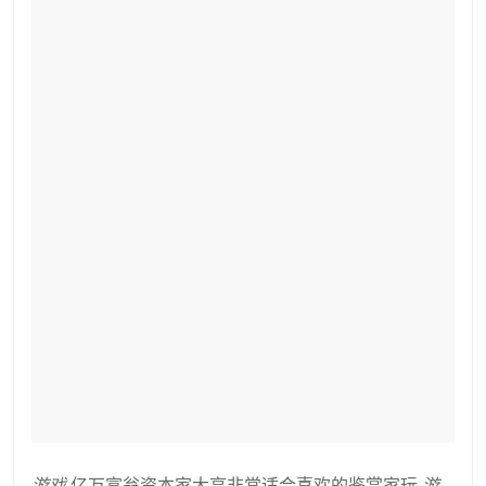
游戏
亿万富翁资本家大亨非常适合喜欢的鉴赏家玩
游