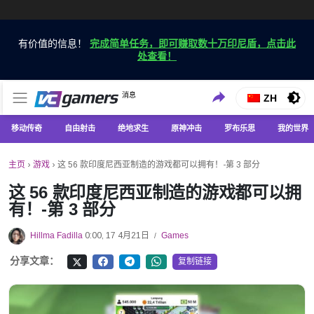
有价值的信息！
完成简单任务，即可赚取数十万印尼盾，点击此
处查看！
仅在 VCGamers 获取最新的游戏新闻
消息
VC游戏新闻
ZH
移动传奇
自由射击
绝地求生
原神冲击
罗布乐思
我的世界
主页
›
游戏
›
这 56 款印度尼西亚制造的游戏都可以拥有！-第 3 部分
这 56 款印度尼西亚制造的游戏都可以拥
有！-第 3 部分
Hillma Fadilla
0:00, 17 4月21日
Games
/
分享文章：
复制链接