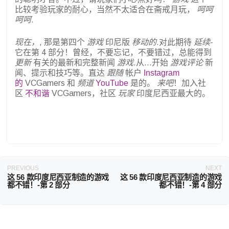
比较考验玩家的耐心，当然不太适合在斋戒月玩，
呵呵
呵呵
.
现在，
, 那是第四个
游戏
印尼版
移动的
.对此期待
延续-
它在第 4 部分！曾经，不要忘记，不要错过，总能得到
更新
有关的最新和完整新闻
游戏
.从...开始
游戏评论
新
闻、提示和技巧等。直达
跟随
帐户
Instagram
的
VCGamers 和
频道
YouTube
是的。
来吧
！加入社
区
不和谐
VCGamers，社区
玩家
印度尼西亚最大的。
PREVIOUS
NEXT
这 56 款印度尼西亚制造的游戏
这 56 款印度尼西亚制造的游戏
都不错！-第 2 部分
都不错！-第 4 部分