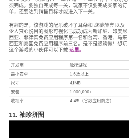
须完成。要独自完成每一关，玩家不仅要完成买家的订
单，还要达到销售目标才能进入下一关。
有趣的是，该游戏的配乐破坏了耳朵和
故事情节
以及
令人赏心悦目的图形可视化已成功成为新加坡、印度尼
西亚、菲律宾免费应用程序第一名和台湾、香港、马来
西亚和泰国免费应用程序前三名。是不是很骄傲！想玩
这个游戏的小伙伴可以下载
这里。
开发商
触摸游戏
最小安卓
1.6及以上
尺寸
41MB
安装
1,000,000+
收视率
4.4/5（谷歌应用商店）
11. 袖珍拼图