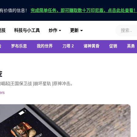
有价值的信息！
完成简单任务，即可赚取数十万印尼盾，点击此处查看
竞技
科技与小工具
炒作
更新
击
罗布乐思
我的世界
刀塔 2
诸神黄昏
促销
英勇
荐
的崛起|王国保卫战 |崩坏星轨 |原神冲击。
ers