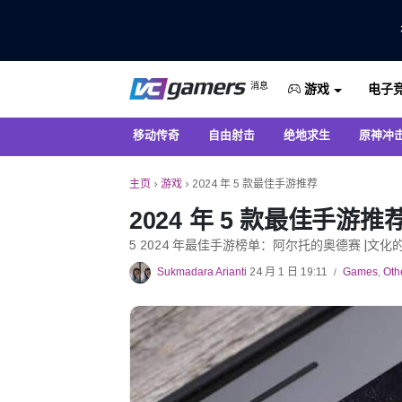
仅在 VCGamers 获取最新的游戏新闻
消息
电子
VC游戏新闻
游戏
移动传奇
自由射击
绝地求生
原神冲
主页
›
游戏
›
2024 年 5 款最佳手游推荐
2024 年 5 款最佳手游推
5 2024 年最佳手游榜单：阿尔托的奥德赛 |文化
Sukmadara Arianti
24 月 1 日 19:11
Games
,
Oth
/