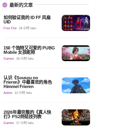
最新的文章
如何验证我的 ID FF 风扇
UID
Free Fire
16 小时 lalu
150 个独特又可爱的 PUBG
Mobile 女孩昵称
Games
16 小时 lalu
认识《Sousou no
Frieren》中最喜欢的角色
Himmel Frieren
Anime
12 小时 lalu
2026年最完整的《真人快
打》PS2终结技列表
Games
17 小时 lalu