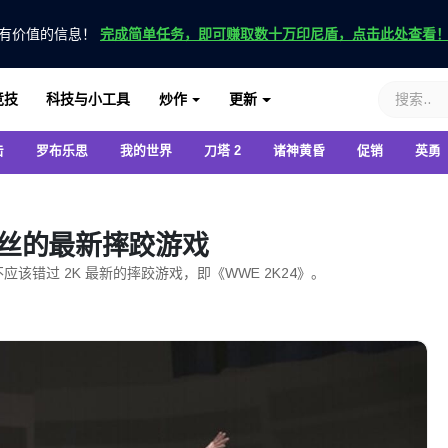
有价值的信息！
完成简单任务，即可赚取数十万印尼盾，点击此处查看
竞技
科技与小工具
炒作
更新
击
罗布乐思
我的世界
刀塔 2
诸神黄昏
促销
英勇
粉丝的最新摔跤游戏
不应该错过 2K 最新的摔跤游戏，即《WWE 2K24》。