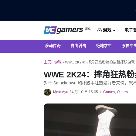
仅在 VCGamers 获取最新的游戏新闻
消息
电子
VC游戏新闻
游戏
移动传奇
自由射击
绝地求生
原神冲
主页
›
游戏
›
WWE 2K24：摔角狂热粉丝的最新摔跤游戏
WWE 2K24：摔角狂热
对于 Smackdown 和摔跤手狂热爱好者来说，您
Meta Ayu
24 月 10 日 15:05
Games
,
Others
/