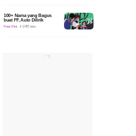
100+ Nama yang Bagus
buat FF, Auto Dilirik
Free Fire
2 小时 lalu
广告