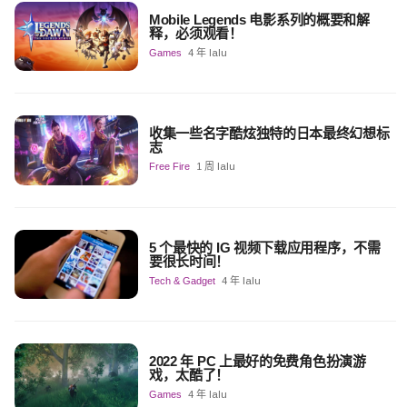
Mobile Legends 电影系列的概要和解
释，必须观看！
Games
4 年 lalu
收集一些名字酷炫独特的日本最终幻想标
志
Free Fire
1 周 lalu
5 个最快的 IG 视频下载应用程序，不需
要很长时间！
Tech & Gadget
4 年 lalu
2022 年 PC 上最好的免费角色扮演游
戏，太酷了！
Games
4 年 lalu