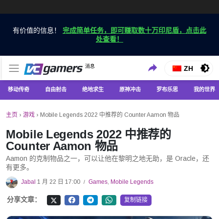
有价值的信息！
完成简单任务，即可赚取数十万印尼盾，点击此
处查看！
仅在 VCGamers 获取最新的游戏新闻
消息
VC游戏新闻
ZH
移动传奇
自由射击
绝地求生
原神冲击
罗布乐思
我的世界
主页
›
游戏
›
Mobile Legends 2022 中推荐的 Counter Aamon 物品
Mobile Legends 2022 中推荐的
Counter Aamon 物品
Aamon 的克制物品之一，可以让他在黎明之地无助，是 Oracle，还
有更多。
Jabal
1 月 22 日 17:00
Games
,
Mobile Legends
/
分享文章：
复制链接