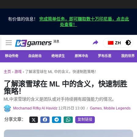
有价值的信息！
完成简单任务，即可赚取数十万印尼盾，点击此
处查看！
仅在 VCGamers 获取最新的游戏新闻
消息
VC游戏新闻
ZH
移动传奇
自由射击
绝地求生
原神冲击
罗布乐思
我的世界
主页
›
游戏
›
了解滚雪球在 ML 中的含义，快速制胜策略！
了解滚雪球在 ML 中的含义，快速制胜
策略！
ML中滚雪球的含义是团队或对手持续拥有超强能力的情况。
Mochamad Rifky Al Havidz
12月25日 13:00
Games
,
Mobile Legends
/
分享文章：
复制链接