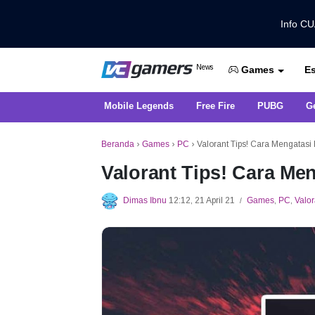
Info C
Dapatkan Berita Games Terbaru Ha
News
Es
VCGamers News
Games
Mobile Legends
Free Fire
PUBG
G
Beranda
›
Games
›
PC
›
Valorant Tips! Cara Mengatasi 
Valorant Tips! Cara Men
Dimas Ibnu
12:12, 21 April 21
Games
,
PC
,
Valor
/