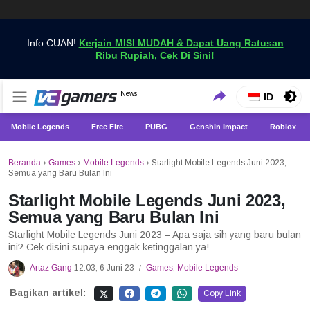
Info CUAN!
Kerjain MISI MUDAH & Dapat Uang Ratusan
Ribu Rupiah, Cek Di Sini!
Dapatkan Berita Games Terbaru Hanya di VCGamers
News
VCGamers News
ID
Mobile Legends
Free Fire
PUBG
Genshin Impact
Roblox
Beranda
›
Games
›
Mobile Legends
›
Starlight Mobile Legends Juni 2023,
Semua yang Baru Bulan Ini
Starlight Mobile Legends Juni 2023,
Semua yang Baru Bulan Ini
Starlight Mobile Legends Juni 2023 – Apa saja sih yang baru bulan
ini? Cek disini supaya enggak ketinggalan ya!
Artaz Gang
12:03, 6 Juni 23
Games
,
Mobile Legends
/
Bagikan artikel:
Copy Link