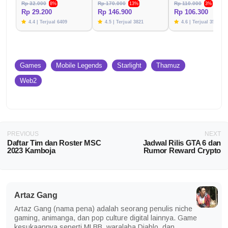
Rp 32.000
Rp 170.000
Rp 110.000
8%
13%
3%
Rp 29.200
Rp 146.900
Rp 106.300
4.4 | Terjual 6409
4.5 | Terjual 3821
4.6 | Terjual 3576
Games
Mobile Legends
Starlight
Thamuz
Web2
PREVIOUS
NEXT
Daftar Tim dan Roster MSC
Jadwal Rilis GTA 6 dan
2023 Kamboja
Rumor Reward Crypto
Artaz Gang
Artaz Gang (nama pena) adalah seorang penulis niche
gaming, animanga, dan pop culture digital lainnya. Game
kesukaannya seperti MLBB, waralaba Diablo, dan