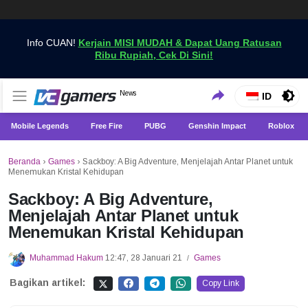
Info CUAN!
Kerjain MISI MUDAH & Dapat Uang Ratusan
Ribu Rupiah, Cek Di Sini!
Dapatkan Berita Games Terbaru Hanya di VCGamers
News
VCGamers News
ID
Mobile Legends
Free Fire
PUBG
Genshin Impact
Roblox
Beranda
›
Games
›
Sackboy: A Big Adventure, Menjelajah Antar Planet untuk
Menemukan Kristal Kehidupan
Sackboy: A Big Adventure,
Menjelajah Antar Planet untuk
Menemukan Kristal Kehidupan
Muhammad Hakum
12:47, 28 Januari 21
Games
/
Bagikan artikel:
Copy Link