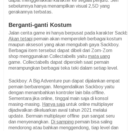
dapat menggerakkan karakter ke segala penjuru. Seri
sebelumnya hanya menampilkan visual 2,5D yang
gerakannya terbatas.
Berganti-ganti Kostum
Jalan cerita game ini hanya berpusat pada karakter Sackbo
Akan tetapi
pemain akan memperoleh berbagai kostum
maupun aksesori yang akan mengubah gaya Sackboy.
Berbagai item tersebut dapat dibeli dari Zom-Zom
shop menggunakan Collectabells yaitu
mata uang
game. Collectabells dapat diperoleh saat pemain
merampungkan berbagai teka teki dalam setiap level.
Sackboy: A Big Adventure pun dapat dijalankan empat
pemain berbarengan. Mengendalikan Sackboy yaitu
dengan menambahkan kontroler lain bila offline.
Sementara jika online, tinggal main saja di konsol
masing-masing.
Hanya saja
untuk online multiplayer
dijadwalkan dikeluarkan awal tahun 2021 melalui
update. Bermain multiplayer offline pun sangat seru
dan menyenangkan.
Di samping
pemain bisa saling
mendorong atau bahkan menggendong, tiap level dan