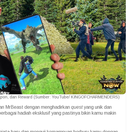
Weapon, dan Reward (Sumber: YouTube/ KINGOFCHARMENDERS)
gan MrBeast dengan menghadirkan
quest
yang unik dan
erbagai hadiah eksklusif yang pastinya bikin kamu makin
enjata baru dan menguji kemampuan berburu kamu dengan