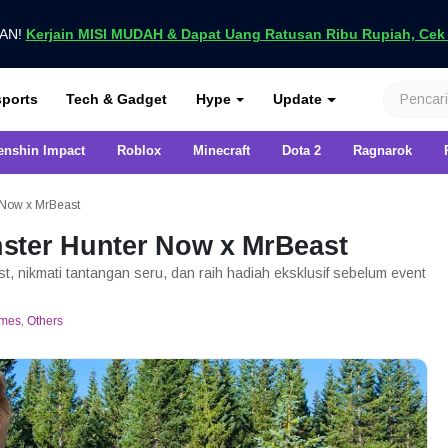
UAN!
Kerjain MISI MUDAH & Dapat Uang Ratusan Ribu Rupiah, Cek D
nya di VCGamers
ports
Tech & Gadget
Hype
Update
enshin Impact
Roblox
Minecraft
Dota 2
Ragnarok
 Now x MrBeast
ster Hunter Now x MrBeast
, nikmati tantangan seru, dan raih hadiah eksklusif sebelum event
mes
,
Others