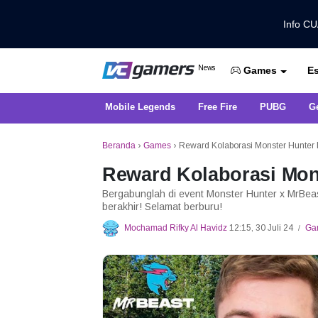
Info C
Dapatkan Berita Games Terbaru Ha
News
Es
VCGamers News
Games
Mobile Legends
Free Fire
PUBG
G
Beranda
›
Games
›
Reward Kolaborasi Monster Hunter
Reward Kolaborasi Mon
Bergabunglah di event Monster Hunter x MrBeast
berakhir! Selamat berburu!
Mochamad Rifky Al Havidz
12:15, 30 Juli 24
Ga
/