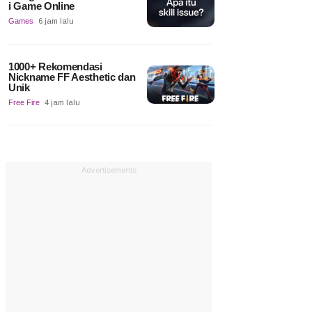
i Game Online
Games
6 jam lalu
1000+ Rekomendasi
Nickname FF Aesthetic dan
Unik
Free Fire
4 jam lalu
Advertisements