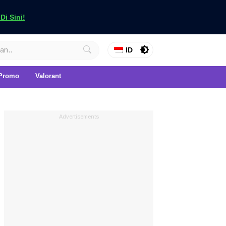
i Sini!
ID
Promo
Valorant
Advertisements