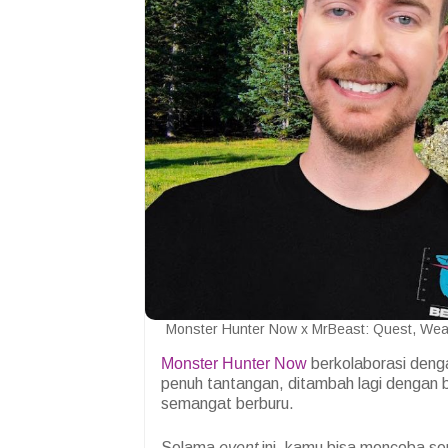
Monster Hunter Now x MrBeast: Quest, 
Monster Hunter Now
berkolaborasi den
penuh tantangan, ditambah lagi dengan b
semangat berburu.
Selama
event
ini, kamu bisa mencoba s