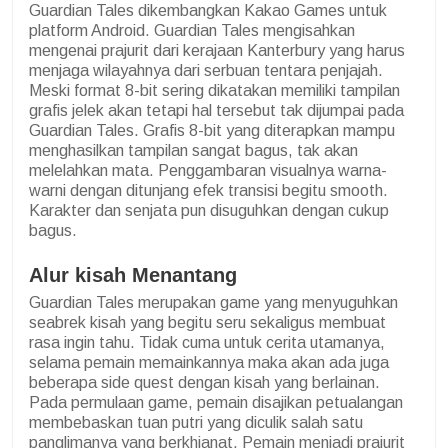
Guardian Tales dikembangkan Kakao Games untuk
platform Android. Guardian Tales mengisahkan
mengenai prajurit dari kerajaan Kanterbury yang harus
menjaga wilayahnya dari serbuan tentara penjajah.
Meski format 8-bit sering dikatakan memiliki tampilan
grafis jelek akan tetapi hal tersebut tak dijumpai pada
Guardian Tales. Grafis 8-bit yang diterapkan mampu
menghasilkan tampilan sangat bagus, tak akan
melelahkan mata. Penggambaran visualnya warna-
warni dengan ditunjang efek transisi begitu smooth.
Karakter dan senjata pun disuguhkan dengan cukup
bagus.
Alur kisah Menantang
Guardian Tales merupakan game yang menyuguhkan
seabrek kisah yang begitu seru sekaligus membuat
rasa ingin tahu. Tidak cuma untuk cerita utamanya,
selama pemain memainkannya maka akan ada juga
beberapa side quest dengan kisah yang berlainan.
Pada permulaan game, pemain disajikan petualangan
membebaskan tuan putri yang diculik salah satu
panglimanya yang berkhianat. Pemain menjadi prajurit