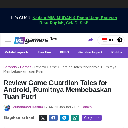
Info CUAN!
Kerjain MISI MUDAH & Dapat Uang Ratusan
Ribu Rupiah, Cek Di Sini!
Dapatkan Berita Games Terbaru Hanya di VCGamers
News
VCGamers News
ID
Mobile Legends
Free Fire
PUBG
Genshin Impact
Roblox
Beranda
›
Games
›
Review Game Guardian Tales for Android, Rumitnya
Membebaskan Tuan Putri
Review Game Guardian Tales for
Android, Rumitnya Membebaskan
Tuan Putri
Muhammad Hakum
12:44, 28 Januari 21
Games
/
Bagikan artikel:
Copy Link