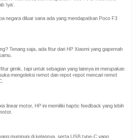
 ‘iya’.
apa negara diluar sana ada yang mendapatkan Poco F3
ang? Tenang saja, ada fitur dari HP Xiaomi yang gapernah
 kamu.
itur gimik, tapi untuk sebagian yang lainnya ini merupakan
 suka mengoleksi remot dan repot-repot mencari remot
C.
 linear motor, HP ini memiliki haptic feedback yang lebih
motor.
 yang mumpuni di kelasnya, serta USB type-C yang