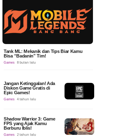
Tank ML: Mekanik dan Tips Biar Kamu
Bisa “Badanin” Tim!
Games
8 bulan lalu
Jangan Ketinggalan! Ada
Diskon Game Gratis di
Epic Games!
Games
4 tahun lalu
Shadow Warrior 3: Game
FPS yang Ajak Kamu
Berburu Iblis!
Games
2 tahun lalu