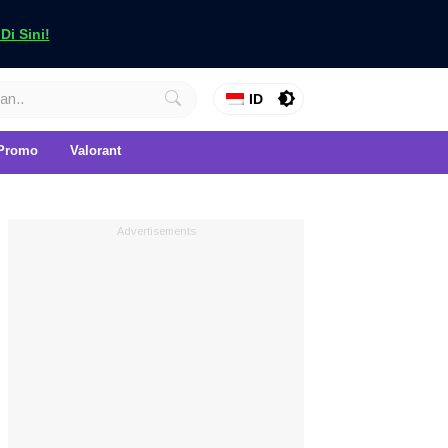
i Sini!
ID
Promo
Valorant
Advertisements