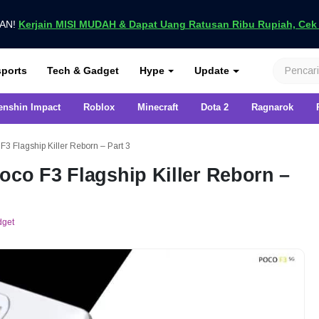
UAN!
Kerjain MISI MUDAH & Dapat Uang Ratusan Ribu Rupiah, Cek D
nya di VCGamers
ports
Tech & Gadget
Hype
Update
enshin Impact
Roblox
Minecraft
Dota 2
Ragnarok
3 Flagship Killer Reborn – Part 3
oco F3 Flagship Killer Reborn –
dget