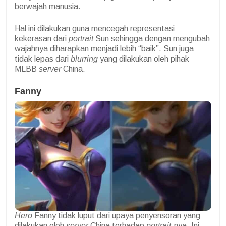
berwajah manusia.
Hal ini dilakukan guna mencegah representasi
kekerasan dari
portrait
Sun sehingga dengan mengubah
wajahnya diharapkan menjadi lebih “baik”. Sun juga
tidak lepas dari
blurring
yang dilakukan oleh pihak
MLBB
server
China.
Fanny
Hero
Fanny tidak luput dari upaya penyensoran yang
dilakukan oleh
server
China terhadap
portrait
-nya. Ini