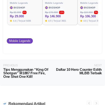
Mobile Legends
Mobile Legends
Mobile Legends
BV2SHOP
BV2SHOP
BV2SHOP
Rp 32.000
Rp 170.000
Rp 110.000
9%
13%
3%
Rp 29.000
Rp 146.900
Rp 106.300
4.4 | Terjual 6436
4.5 | Terjual 3821
4.6 | Terjual 3576
Mobile Legends
PREVIOUS
NEXT
Tips Menggunakan “King Of
Daftar 10 Hero Counter Edith
Shotgun” M1887 Free Fire,
MLBB Terbaik
One Shot One Kill!
Rekomendasi Artikel