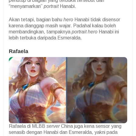
penutup di bagian yang terbuka tersebut dan
“menyamarkan”
portrait
Hanabi.
Akan tetapi, bagian bahu
hero
Hanabi tidak disensor
karena dianggap masih wajar. Padahal kalau boleh
membandingkan, tampaknya
portrait
hero
Hanabi ini
lebih terbuka daripada Esmeralda.
Rafaela
Rafaela di MLBB
server
China juga kena sensor yang
senasib dengan Hanabi dan Esmeralda, yakni pada