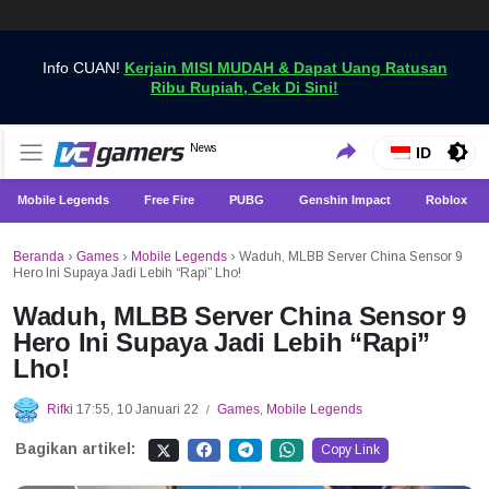
Info CUAN!
Kerjain MISI MUDAH & Dapat Uang Ratusan
Ribu Rupiah, Cek Di Sini!
Dapatkan Berita Games Terbaru Hanya di VCGamers
News
VCGamers News
ID
Mobile Legends
Free Fire
PUBG
Genshin Impact
Roblox
Beranda
›
Games
›
Mobile Legends
›
Waduh, MLBB Server China Sensor 9
Hero Ini Supaya Jadi Lebih “Rapi” Lho!
Waduh, MLBB Server China Sensor 9
Hero Ini Supaya Jadi Lebih “Rapi”
Lho!
Rifki
17:55, 10 Januari 22
Games
,
Mobile Legends
/
Bagikan artikel:
Copy Link