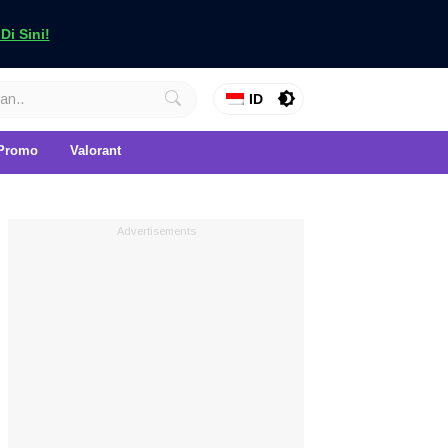
i Sini!
ID
Promo
Valorant
Advertisements