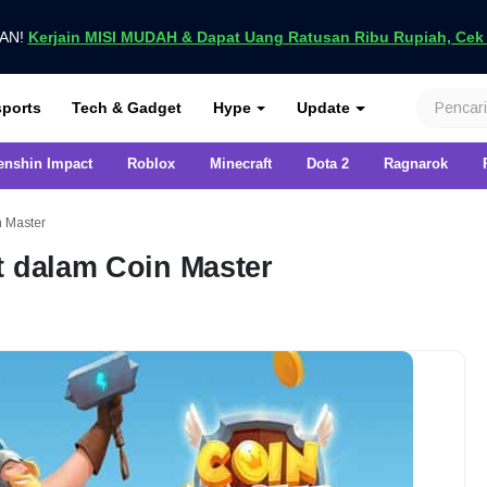
UAN!
Kerjain MISI MUDAH & Dapat Uang Ratusan Ribu Rupiah, Cek D
nya di VCGamers
ports
Tech & Gadget
Hype
Update
enshin Impact
Roblox
Minecraft
Dota 2
Ragnarok
n Master
t dalam Coin Master