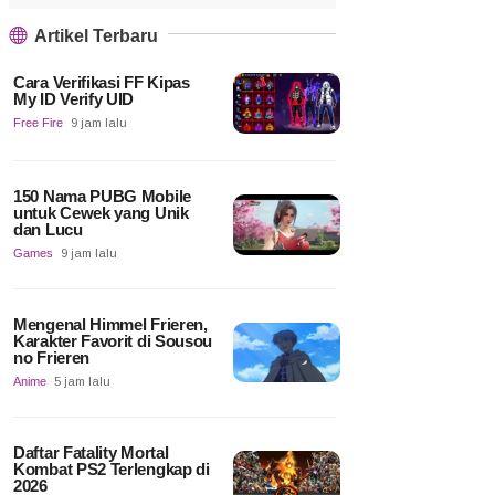
Artikel Terbaru
Cara Verifikasi FF Kipas
My ID Verify UID
Free Fire
9 jam lalu
150 Nama PUBG Mobile
untuk Cewek yang Unik
dan Lucu
Games
9 jam lalu
Mengenal Himmel Frieren,
Karakter Favorit di Sousou
no Frieren
Anime
5 jam lalu
Daftar Fatality Mortal
Kombat PS2 Terlengkap di
2026