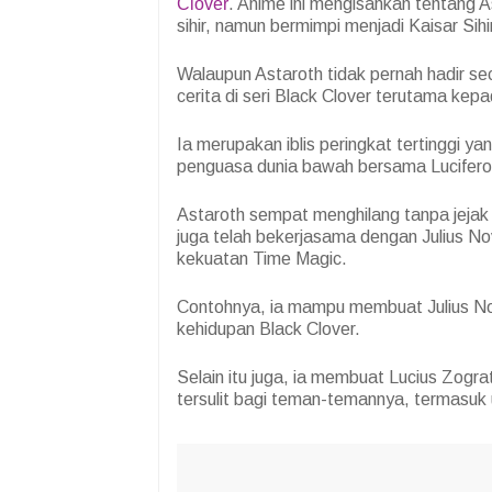
Clover
. Anime ini mengisahkan tentang A
sihir, namun bermimpi menjadi Kaisar Sihir 
Walaupun Astaroth tidak pernah hadir se
cerita di seri Black Clover terutama kep
Ia merupakan iblis peringkat tertinggi y
penguasa dunia bawah bersama Lucifero
Astaroth sempat menghilang tanpa jejak h
juga telah bekerjasama dengan Julius N
kekuatan Time Magic.
Contohnya, ia mampu membuat Julius Nov
kehidupan Black Clover.
Selain itu juga, ia membuat Lucius Zogra
tersulit bagi teman-temannya, termasuk