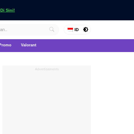
i Sini!
ID
Promo
Valorant
Advertisements