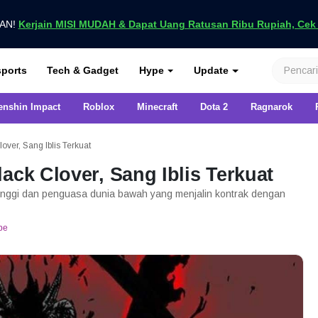
UAN!
Kerjain MISI MUDAH & Dapat Uang Ratusan Ribu Rupiah, Cek D
nya di VCGamers
ports
Tech & Gadget
Hype
Update
enshin Impact
Roblox
Minecraft
Dota 2
Ragnarok
over, Sang Iblis Terkuat
ack Clover, Sang Iblis Terkuat
ertinggi dan penguasa dunia bawah yang menjalin kontrak dengan
pe