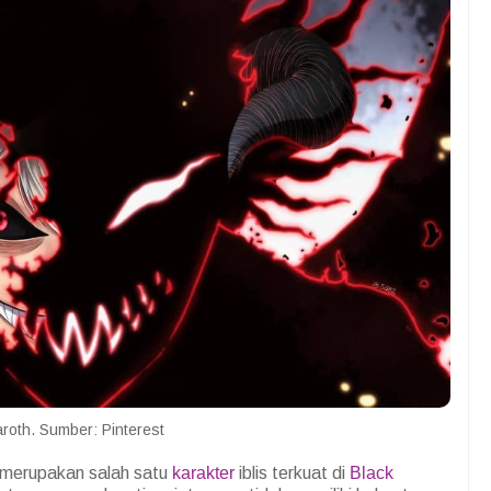
aroth. Sumber: Pinterest
 merupakan salah satu
karakter
iblis terkuat di
Black