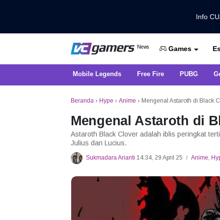
Info C
Dapatkan Berita Games Terbaru Ha
News
Es
VCGamers News
Games
Mobile Legends
Free Fire
PUBG
G
Beranda
›
Hype
›
Anime
›
Mengenal Astaroth di Black Cl
Mengenal Astaroth di Bl
Astaroth Black Clover adalah iblis peringkat t
Julius dan Lucius.
Sukmadara Arianti
14:34, 29 April 25
Anime
,
Hy
/