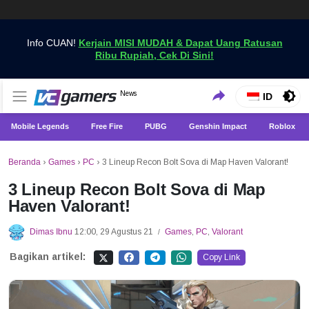
Info CUAN!
Kerjain MISI MUDAH & Dapat Uang Ratusan
Ribu Rupiah, Cek Di Sini!
Dapatkan Berita Games Terbaru Hanya di VCGamers
News
VCGamers News
ID
Mobile Legends
Free Fire
PUBG
Genshin Impact
Roblox
Beranda
›
Games
›
PC
›
3 Lineup Recon Bolt Sova di Map Haven Valorant!
3 Lineup Recon Bolt Sova di Map
Haven Valorant!
Dimas Ibnu
12:00, 29 Agustus 21
Games
,
PC
,
Valorant
/
Bagikan artikel:
Copy Link