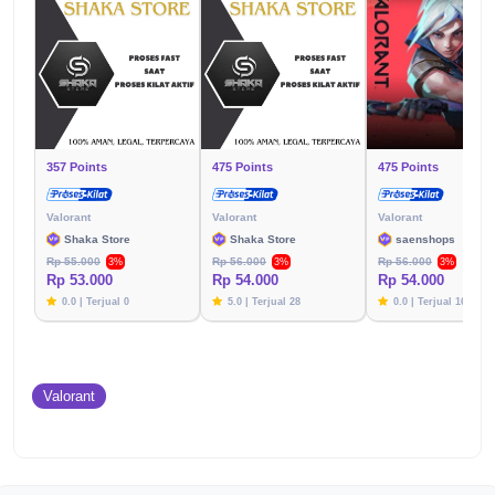
357 Points
475 Points
475 Points
Valorant
Valorant
Valorant
Shaka Store
Shaka Store
saenshops
Rp 55.000
Rp 56.000
Rp 56.000
3%
3%
3%
Rp 53.000
Rp 54.000
Rp 54.000
0.0 | Terjual 0
5.0 | Terjual 28
0.0 | Terjual 16
Valorant