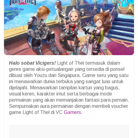
Halo sobat Vicigers!
Light of Thel termasuk dalam
genre game aksi-petualangan yang tersedia di ponsel
dibuat oleh Youzu dari Singapura. Game seru yang satu
ini menawarkan dunia terbuka yang sangat luas untuk
dijelajahi. Menawarkan tampilan kartun yang bagus,
visual keren, karakter imut serta berbagai mode
permainan yang akan memanjakan fantasi para pemain.
Sempurnakan aura permainan dengan membeli voucher
game Light of Thel di VC
Gamers
.