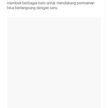
membeli berbagai item untuk mendukung permainan
bisa berlangsung dengan seru.