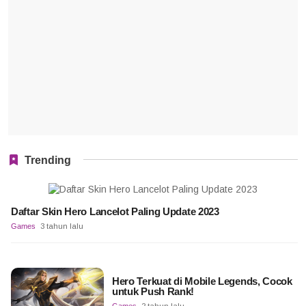
Trending
Daftar Skin Hero Lancelot Paling Update 2023
Games
3 tahun lalu
Hero Terkuat di Mobile Legends, Cocok
untuk Push Rank!