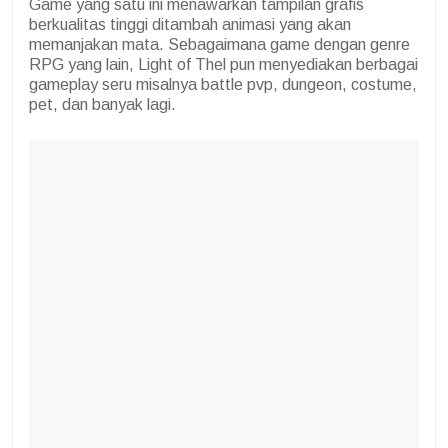
Game yang satu ini menawarkan tampilan grafis
berkualitas tinggi ditambah animasi yang akan
memanjakan mata. Sebagaimana game dengan genre
RPG yang lain, Light of Thel pun menyediakan berbagai
gameplay seru misalnya battle pvp, dungeon, costume,
pet, dan banyak lagi.