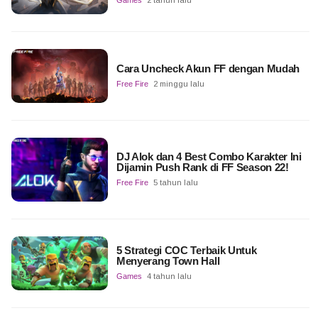
Games
2 tahun lalu
Cara Uncheck Akun FF dengan Mudah
Free Fire
2 minggu lalu
DJ Alok dan 4 Best Combo Karakter Ini
Dijamin Push Rank di FF Season 22!
Free Fire
5 tahun lalu
5 Strategi COC Terbaik Untuk
Menyerang Town Hall
Games
4 tahun lalu