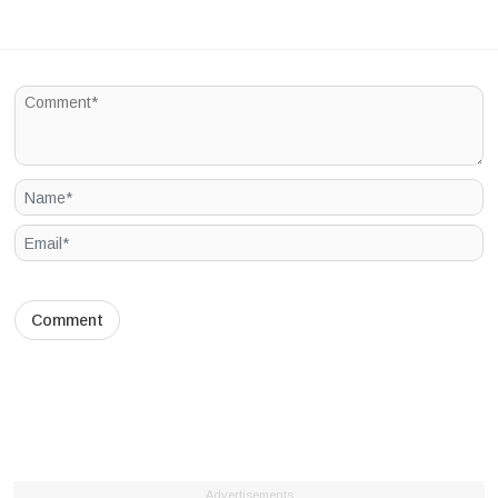
Advertisements