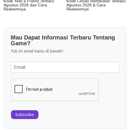
Kode Yeet a Friend Terbaru
Kode Clover Retribution Terbaru
Agustus 2026 dan Cara
Agustus 2026 & Cara
Redeemnya
Redeemnya
Mau Dapat Informasi Terbaru Tentang
Game?
Yuk isi email kamu di bawah!
Subscribe