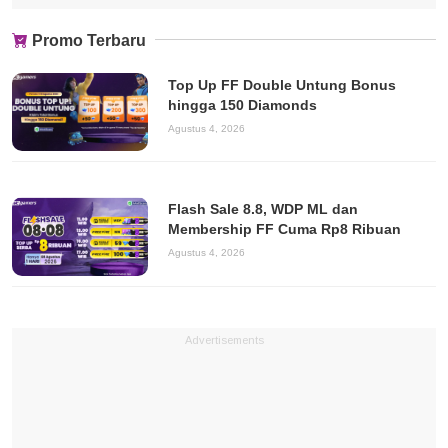
Promo Terbaru
Top Up FF Double Untung Bonus
hingga 150 Diamonds
Agustus 4, 2026
Flash Sale 8.8, WDP ML dan
Membership FF Cuma Rp8 Ribuan
Agustus 4, 2026
Advertisements