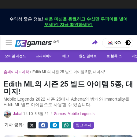
수익성 좋은 정보!
쉬운 미션을 완료하고 수십만 루피아를 벌어
보세요! 지금 확인하세요!
VCGamers에서만 최신 게임 뉴스 받기
소식
VCGamers 뉴스
KO
모바일 레전드
프리파이어
배그
원신 임팩트
로 블록 스
마
홈페이지
›
계략
›
Edith ML의 시즌 25 빌드 아이템 5종, 대미지!
Edith ML의 시즌 25 빌드 아이템 5종, 대
미지!
Mobile Legends 2022 시즌 25에서 Athena의 방패와 Immortality를
Edith ML 빌드 아이템으로 사용할 수 있습니다.
Jabal
14:10, 8 8월 22
Games
,
Mobile Legends
/
기사 공유:
링크 복사