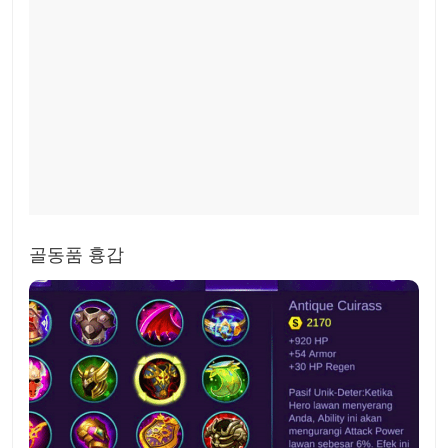
골동품 흉갑