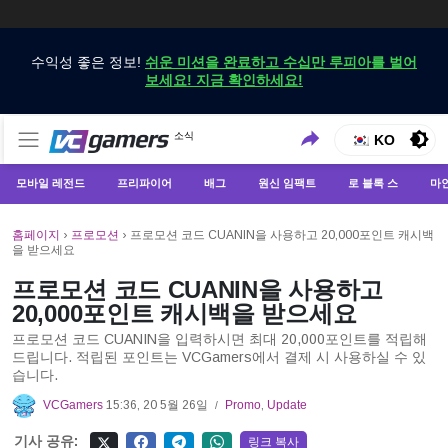
수익성 좋은 정보!
쉬운 미션을 완료하고 수십만 루피아를 벌어
보세요! 지금 확인하세요!
VCGamers에서만 최신 게임 뉴스 받기
소식
VCGamers 뉴스
KO
모바일 레전드
프리파이어
배그
원신 임팩트
로 블록 스
마
홈페이지
›
프로모션
›
프로모션 코드 CUANIN을 사용하고 20,000포인트 캐시백
을 받으세요
프로모션 코드 CUANIN을 사용하고
20,000포인트 캐시백을 받으세요
프로모션 코드 CUANIN을 입력하시면 최대 20,000포인트를 적립해
드립니다. 적립된 포인트는 VCGamers에서 결제 시 사용하실 수 있
습니다.
VCGamers
15:36, 20 5월 26일
Promo
,
Update
/
기사 공유:
링크 복사