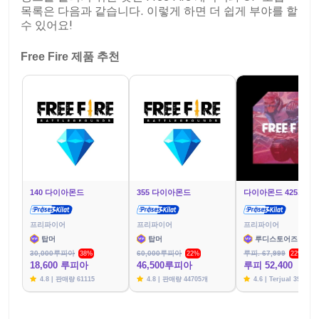
목록은 다음과 같습니다. 이렇게 하면 더 쉽게 부야를 할
수 있어요!
Free Fire 제품 추천
140 다이아몬드
355 다이아몬드
다이아몬드 425개
프리파이어
프리파이어
프리파이어
탑머
탑머
루디스토어즈
30,000루피아
60,000루피아
루피. 67,999
38%
22%
22%
18,600 루피아
46,500루피아
루피 52,400
4.8 | 판매량 61115
4.8 | 판매량 44705개
4.6 | Terjual 39783