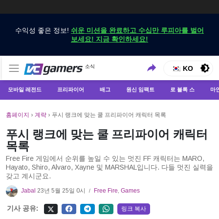
수익성 좋은 정보!
쉬운 미션을 완료하고 수십만 루피아를 벌어
보세요! 지금 확인하세요!
VCGamers에서만 최신 게임 뉴스 받기
소식
VCGamers 뉴스
KO
모바일 레전드
프리파이어
배그
원신 임팩트
로 블록 스
마
홈페이지
›
계략
›
푸시 랭크에 맞는 쿨 프리파이어 캐릭터 목록
푸시 랭크에 맞는 쿨 프리파이어 캐릭터
목록
Free Fire 게임에서 순위를 높일 수 있는 멋진 FF 캐릭터는 MARO,
Hayato, Shiro, Alvaro, Xayne 및 MARSHAL입니다. 다들 멋진 실력을
갖고 계시군요.
Jabal
23년 5월 25일 0시
Free Fire
,
Games
/
기사 공유:
링크 복사