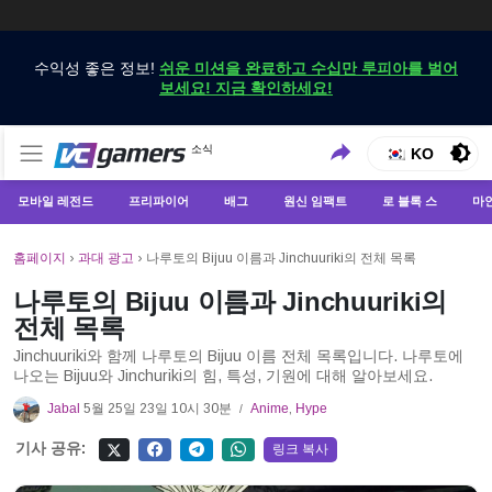
수익성 좋은 정보!
쉬운 미션을 완료하고 수십만 루피아를 벌어
보세요! 지금 확인하세요!
VCGamers에서만 최신 게임 뉴스 받기
소식
VCGamers 뉴스
KO
모바일 레전드
프리파이어
배그
원신 임팩트
로 블록 스
마
홈페이지
›
과대 광고
›
나루토의 Bijuu 이름과 Jinchuuriki의 전체 목록
나루토의 Bijuu 이름과 Jinchuuriki의
전체 목록
Jinchuuriki와 함께 나루토의 Bijuu 이름 전체 목록입니다. 나루토에
나오는 Bijuu와 Jinchuriki의 힘, 특성, 기원에 대해 알아보세요.
Jabal
5월 25일 23일 10시 30분
Anime
,
Hype
/
기사 공유:
링크 복사