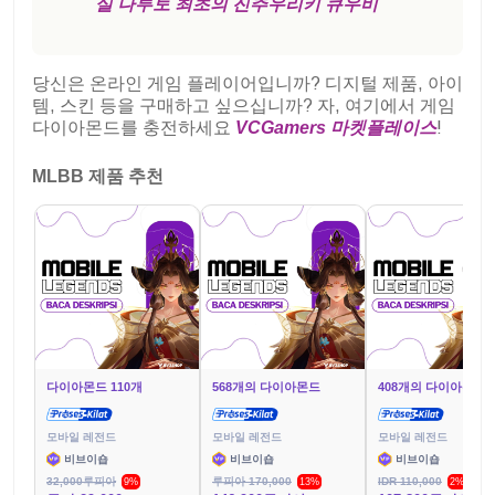
실 나루토 최초의 진추우리키 큐우비
당신은 온라인 게임 플레이어입니까? 디지털 제품, 아이
템, 스킨 등을 구매하고 싶으십니까? 자, 여기에서 게임
다이아몬드를 충전하세요
VCGamers 마켓플레이스
!
MLBB 제품 추천
다이아몬드 110개
568개의 다이아몬드
408개의 다이아몬드
모바일 레전드
모바일 레전드
모바일 레전드
비브이숍
비브이숍
비브이숍
32,000루피아
루피아 170,000
IDR 110,000
9%
13%
2%