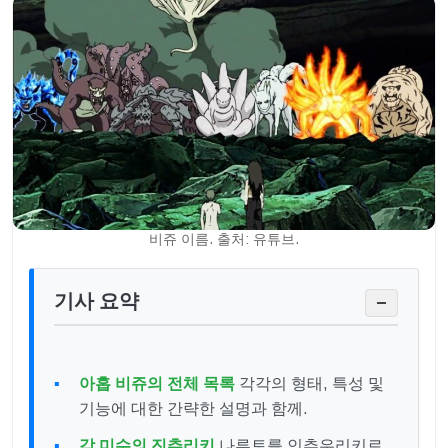
비쥬 이름. 출처: 유튜브.
기사 요약
−
아홉 비쥬의 전체 목록
각각의 형태, 특성 및
기능에 대한 간략한 설명과 함께.
각 미수의 진추리키
나루토를 인추우리키로