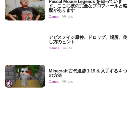
Pascol Mobile Legends を知っていま
す。ここに彼の完全なプロフィールと略
歴があります
Games
4年 lalu
アビスメイジ原神、ドロップ、場所、倒
し方のヒント
Games
3年 lalu
Minecraft 古代遺跡 1.19 を入手する 4 つ
の方法
Games
4年 lalu