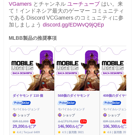
VGamers
とチャンネル
ユーチューブ
はい。来
て！インドネシア最大のゲーマー コミュニティ
である Discord VCGamers のコミュニティに参
加しましょう
discord.gg/EDWvQ9jQEp
MLBB製品の推奨事項
ダイヤモンド 110 個
568個のダイヤモンド
408個のダイヤモンド
モバイルレジェンド
モバイルレジェンド
モバイルレジェンド
ショップ
ショップ
ショップ
IDR 32,000
ルピア170,000
IDR 110,000
8%
13%
3%
29,200ルピア
146,900ルピア
106,300ルピア
4.4 | Terjual 6409
4.5 | 販売数 3821
4.6 | 販売数 3576