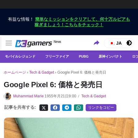
有益な情報！
簡単なミッションをクリアして、何十万ルピアも
稼ぎましょう！こちらをチェック！
VCGamersだけで最新のゲームニュースを入手
News
VCGamers ニュース
JA
モバイルレジェンド
フリーファイア
PUBG
原神インパクト
ロ
ホームページ
›
Tech & Gadget
›
Google Pixel 6: 価格と発売日
Google Pixel 6: 価格と発売日
Muhammad Marie
1955年月21日9:00
Tech & Gadget
/
記事を共有する:
リンクをコピー