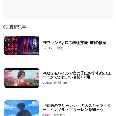
最新記事
FFファンMy IDの検証方法 UIDの検証
Free Fire
8時間 lalu
PUBGモバイルで女の子におすすめのユ
ニークでかわいい名前150選
Games
8時間 lalu
『葬送のフリーレン』の人気キャラクタ
ー、ヒンメル・フリーレンを知ろう
Anime
4時間 lalu