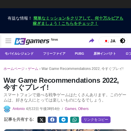
有益な情報！
簡単なミッションをクリアして、何十万ルピアも
稼ぎましょう！こちらをチェック！
VCGamersだけで最新のゲームニュースを入手
News
VCGamers ニュース
JA
モバイルレジェンド
フリーファイア
PUBG
原神インパクト
ロ
ホームページ
›
ゲーム
›
War Game Recommendations 2022, 今すぐプレイ!
War Game Recommendations 2022,
今すぐプレイ!
スマートフォンで遊べる戦争ゲームはたくさんあります。このゲー
ムは、好きな人にとっては楽しいものになるでしょう。
Antonio
4月22日 午後3時54分
Games
,
Others
/
記事を共有する:
リンクをコピー