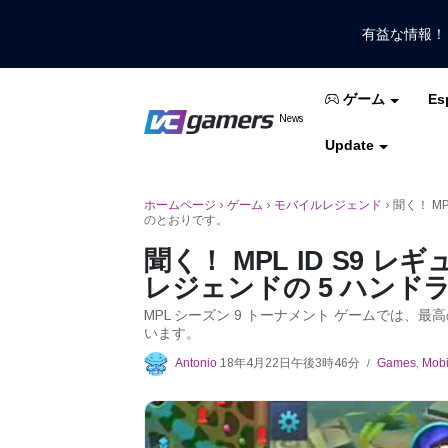
有益な情報
Es
ゲーム
VCGamersだけで最新のゲームニュ
News
VCGamers ニュ
Update
モバイルレジェンド
フリーファイア
PUB
ホームページ
›
ゲーム
›
モバイルレジェンド
›
聞く！ M
のとおりです。
聞く！ MPL ID S9 
レジェンドの 5 ハンド
MPL シーズン 9 トーナメント ゲームでは、最高の
います。
Antonio
18年4月22日午後3時46分
Games
,
Mobi
/