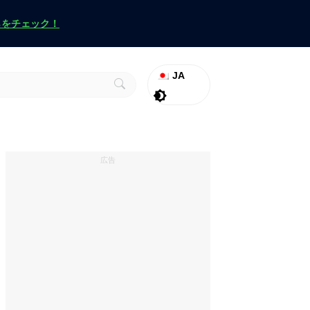
らをチェック！
JA
ラグナロク
Promo
ヴァロラント
広告