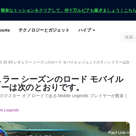
！
簡単なミッションをクリアして、何十万ルピアも稼ぎましょう！こち
ports
テクノロジーとガジェット
ハイプ
ースを入手
ース
G
原神インパクト
ロブロックス
マインクラフト
土田 2
PL ID S9 レギュラー シーズンのロード モバイル レジェンドの 5 ハンドラーは次
レギュラー シーズンのロード モバイル
ラーは次のとおりです。
マスター オブ ロードである Mobile Legends プレイヤーが数多く
le Legends