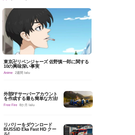
東京卍リベンジャーズ 佐野慎一郎に関する
10の興味深い事実
Anime
2週間 lalu
外部FFサーバーアカウント
を作成する最も簡単な方法!
Free Fire
8か月 lalu
リバリーをダウンロード
BUSSID Eka Fast HD クー
ル!