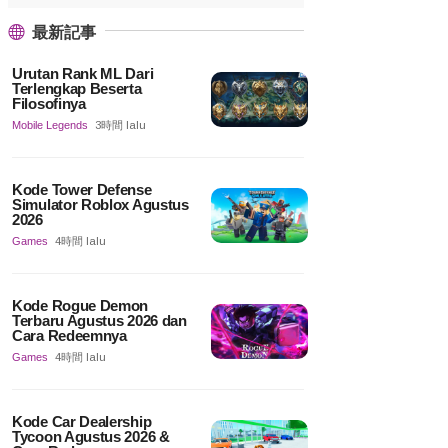
最新記事
Urutan Rank ML Dari
Terlengkap Beserta
Filosofinya
Mobile Legends
3時間 lalu
Kode Tower Defense
Simulator Roblox Agustus
2026
Games
4時間 lalu
Kode Rogue Demon
Terbaru Agustus 2026 dan
Cara Redeemnya
Games
4時間 lalu
Kode Car Dealership
Tycoon Agustus 2026 &