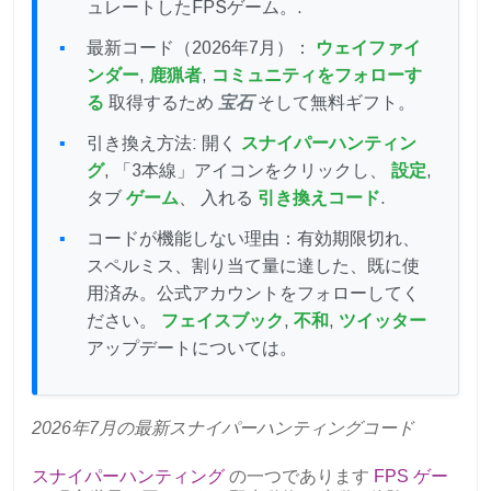
ュレートしたFPSゲーム。.
最新コード（2026年7月）：
ウェイファイ
ンダー
,
鹿猟者
,
コミュニティをフォローす
る
取得するため
宝石
そして無料ギフト。
引き換え方法: 開く
スナイパーハンティン
グ
, 「3本線」アイコンをクリックし、
設定
,
タブ
ゲーム
、 入れる
引き換えコード
.
コードが機能しない理由：有効期限切れ、
スペルミス、割り当て量に達した、既に使
用済み。公式アカウントをフォローしてく
ださい。
フェイスブック
,
不和
,
ツイッター
アップデートについては。
2026年7月の最新スナイパーハンティングコード
スナイパーハンティング
の一つであります
FPS ゲー