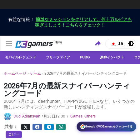
有益な情報！
簡単なミッションをクリアして、何十万ルピアも
稼ぎましょう！こちらをチェック！
VCGamersだけで最新のゲームニュースを入手
News
VCGamers ニュース
JA
モバイルレジェンド
フリーファイア
PUBG
原神インパクト
ロ
ホームページ
›
ゲーム
›
2026年7月の最新スナイパーハンティングコード
2026年7月の最新スナイパーハンティ
ングコード
2026年7月には、deerhunter、HAPPY2GETHERなど、いくつかの
新しいハンティングスナイパーコードが登場します。
Dudi Adiansyah
7月26日12:00
Games
,
Others
/
共有：
GoogleでVCGamersをフォローする
コピー