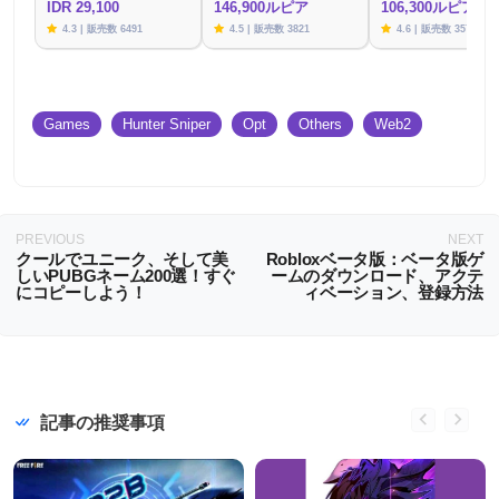
IDR 29,100
146,900ルピア
106,300ルピア
4.3 | 販売数 6491
4.5 | 販売数 3821
4.6 | 販売数 3576
Games
Hunter Sniper
Opt
Others
Web2
PREVIOUS
NEXT
クールでユニーク、そして美
Robloxベータ版：ベータ版ゲ
しいPUBGネーム200選！すぐ
ームのダウンロード、アクテ
にコピーしよう！
ィベーション、登録方法
記事の推奨事項