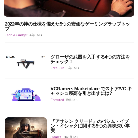
2022年の神の仕様を備えた5つの安価なゲーミングラップトッ
プ
Tech & Gadget
4年 lalu
グローザの武器を入手する4つの方法を
チェック！
Free Fire
5年 lalu
VCGamers Marketplace でストア/VC キ
ャッシュ残高を引き出すには?
Featured
5年 lalu
『アサシン クリード』のバシム・イブ
ン・イシャクに関する5つの興味深い事
実
Games
8か月 lalu