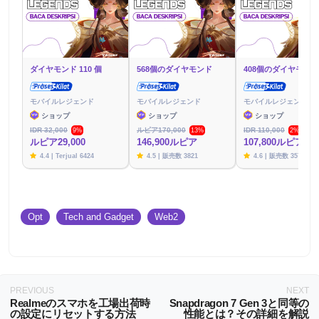
ダイヤモンド 110 個
568個のダイヤモンド
408個のダイヤモンド
モバイルレジェンド
モバイルレジェンド
モバイルレジェンド
ショップ
ショップ
ショップ
IDR 32,000
ルピア170,000
IDR 110,000
9%
13%
2%
ルピア29,000
146,900ルピア
107,800ルピア
4.4 | Terjual 6424
4.5 | 販売数 3821
4.6 | 販売数 3576
Opt
Tech and Gadget
Web2
PREVIOUS
NEXT
Realmeのスマホを工場出荷時
Snapdragon 7 Gen 3と同等の
の設定にリセットする方法
性能とは？その詳細を解説