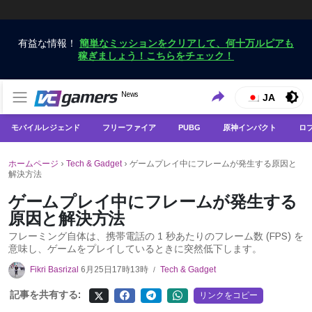
有益な情報！
簡単なミッションをクリアして、何十万ルピアも
稼ぎましょう！こちらをチェック！
VCGamersだけで最新のゲームニュースを入手
News
VCGamers ニュース
JA
モバイルレジェンド
フリーファイア
PUBG
原神インパクト
ロ
ホームページ
›
Tech & Gadget
›
ゲームプレイ中にフレームが発生する原因と
解決方法
ゲームプレイ中にフレームが発生する
原因と解決方法
フレーミング自体は、携帯電話の 1 秒あたりのフレーム数 (FPS) を
意味し、ゲームをプレイしているときに突然低下します。
Fikri Basrizal
6月25日17時13時
Tech & Gadget
/
記事を共有する:
リンクをコピー