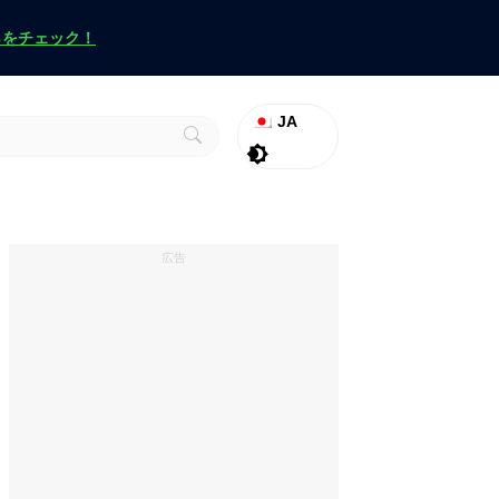
らをチェック！
JA
ラグナロク
Promo
ヴァロラント
広告