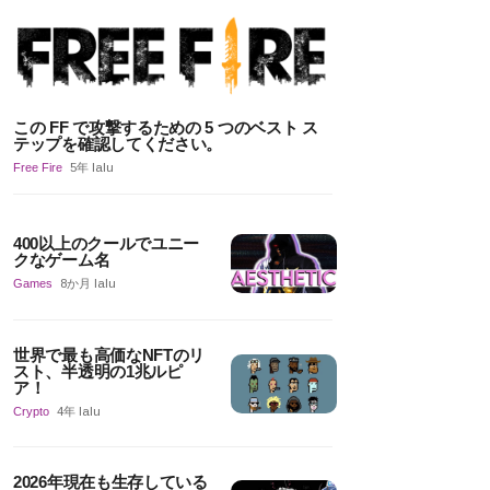
この FF で攻撃するための 5 つのベスト ス
テップを確認してください。
Free Fire
5年 lalu
400以上のクールでユニー
クなゲーム名
Games
8か月 lalu
世界で最も高価なNFTのリ
スト、半透明の1兆ルピ
ア！
Crypto
4年 lalu
2026年現在も生存している