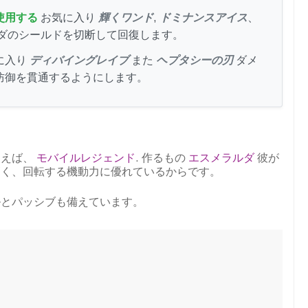
使用する
お気に入り
輝くワンド
,
ドミナンスアイス
、
ダのシールドを切断して回復します。
に入り
ディバイングレイブ
また
ヘプタシーの刃
ダメ
防御を貫通するようにします。
ム
使えば、
モバイルレジェンド
.
作るもの
エスメラルダ
彼が
高く、回転する機動力に優れているからです。
ルとパッシブも備えています。