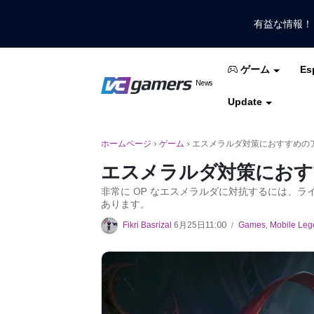
有益な情報
Es
ゲーム
VCGamersだけで最新のゲームニュ
News
VCGamers ニュ
Update
モバイルレジェンド
フリーファイア
PUB
ホームページ
›
ゲーム
›
エスメラルダ対策におすすめの
エスメラルダ対策におす
非常に OP なエスメラルダに対抗するには、
あります。
Fikri Basrizal
6月25日11:00
Games
,
Mobile Leg
/