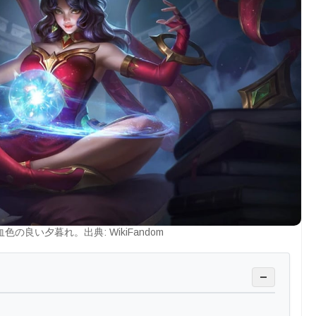
色の良い夕暮れ。出典: WikiFandom
−