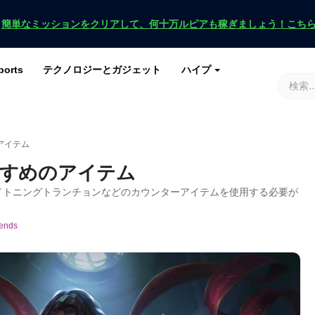
！
簡単なミッションをクリアして、何十万ルピアも稼ぎましょう！こち
ports
テクノロジーとガジェット
ハイプ
ースを入手
ース
G
原神インパクト
ロブロックス
マインクラフト
土田 2
アイテム
すめのアイテム
ライトニングトランチョンなどのカウンターアイテムを使用する必要が
ends