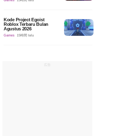
Games
15時間 lalu
Kode Project Egoist
Roblox Terbaru Bulan
Agustus 2026
Games
15時間 lalu
広告