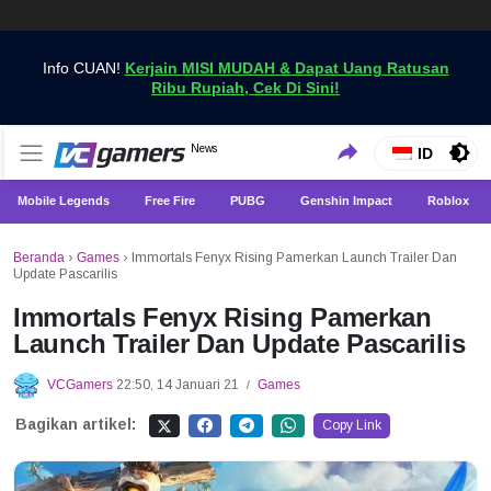
Info CUAN!
Kerjain MISI MUDAH & Dapat Uang Ratusan
Ribu Rupiah, Cek Di Sini!
Dapatkan Berita Games Terbaru Hanya di VCGamers
News
VCGamers News
ID
Mobile Legends
Free Fire
PUBG
Genshin Impact
Roblox
Beranda
›
Games
›
Immortals Fenyx Rising Pamerkan Launch Trailer Dan
Update Pascarilis
Immortals Fenyx Rising Pamerkan
Launch Trailer Dan Update Pascarilis
VCGamers
22:50, 14 Januari 21
Games
/
Bagikan artikel:
Copy Link