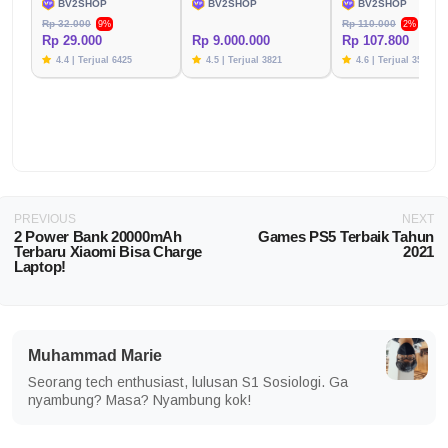
BV2SHOP
BV2SHOP
BV2SHOP
Rp 32.000
Rp 110.000
9%
2%
Rp 29.000
Rp 9.000.000
Rp 107.800
4.4 | Terjual 6425
4.5 | Terjual 3821
4.6 | Terjual 3576
PREVIOUS
NEXT
2 Power Bank 20000mAh
Games PS5 Terbaik Tahun
Terbaru Xiaomi Bisa Charge
2021
Laptop!
Muhammad Marie
Seorang tech enthusiast, lulusan S1 Sosiologi. Ga
nyambung? Masa? Nyambung kok!