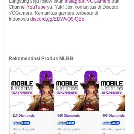
Langsung saja follow akun
Instagram VCGamers
dan
Channel
YouTube
ya. Yuk! Join komunitas di Discord
VCGamers, Komunitas gamers terbesar di
Indonesia
discord.gg/EDWvQ9jQEp
Rekomendasi Produk MLBB
110 Diamonds
568 Diamonds
408 Diamonds
Mobile Legends
Mobile Legends
Mobile Legends