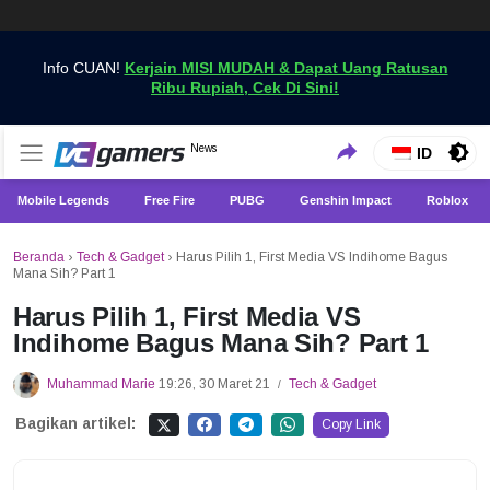
Info CUAN!
Kerjain MISI MUDAH & Dapat Uang Ratusan
Ribu Rupiah, Cek Di Sini!
Dapatkan Berita Games Terbaru Hanya di VCGamers
News
VCGamers News
ID
Mobile Legends
Free Fire
PUBG
Genshin Impact
Roblox
Beranda
›
Tech & Gadget
›
Harus Pilih 1, First Media VS Indihome Bagus
Mana Sih? Part 1
Harus Pilih 1, First Media VS
Indihome Bagus Mana Sih? Part 1
Muhammad Marie
19:26, 30 Maret 21
Tech & Gadget
/
Bagikan artikel:
Copy Link