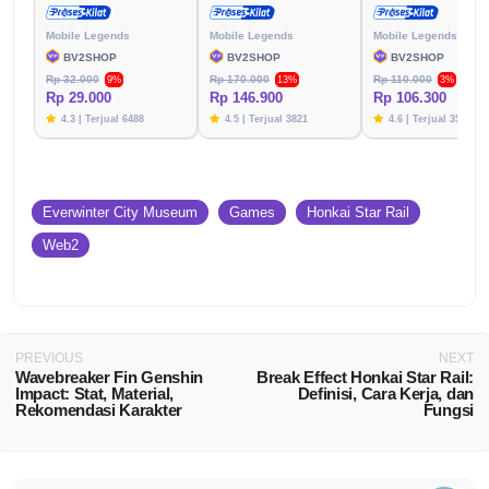
Mobile Legends
Mobile Legends
Mobile Legends
BV2SHOP
BV2SHOP
BV2SHOP
Rp 32.000
Rp 170.000
Rp 110.000
9%
13%
3%
Rp 29.000
Rp 146.900
Rp 106.300
4.3 | Terjual 6488
4.5 | Terjual 3821
4.6 | Terjual 3576
Everwinter City Museum
Games
Honkai Star Rail
Web2
PREVIOUS
NEXT
Wavebreaker Fin Genshin
Break Effect Honkai Star Rail:
Impact: Stat, Material,
Definisi, Cara Kerja, dan
Rekomendasi Karakter
Fungsi