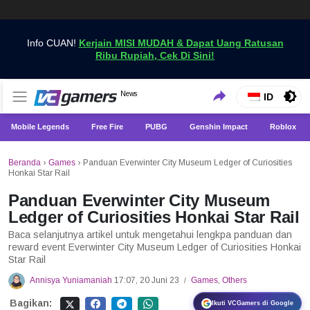
Info CUAN!
Kerjain MISI MUDAH & Dapat Uang Ratusan
Ribu Rupiah, Cek Di Sini!
Dapatkan Berita Games Terbaru Hanya di VCGamers
News
VCGamers News
ID
Mobile Legends
Free Fire
PUBG
Genshin Impact
Roblox
Beranda
›
Games
›
Panduan Everwinter City Museum Ledger of Curiosities
Honkai Star Rail
Panduan Everwinter City Museum
Ledger of Curiosities Honkai Star Rail
Baca selanjutnya artikel untuk mengetahui lengkpa panduan dan
reward event Everwinter City Museum Ledger of Curiosities Honkai
Star Rail
Annisya Yuniamaniah
17:07, 20 Juni 23
Games
,
Others
/
Bagikan:
Ikuti VCGamers di Google