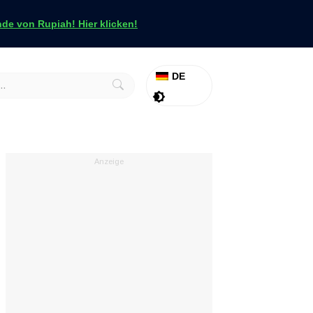
e von Rupiah! Hier klicken!
DE
Aktion
Tapfer
Anzeige