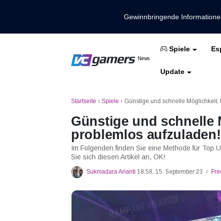
Gewinnbringende Information
Es
Spiele
Holen Sie sich die neuesten Spieln
News
VCGamers-Neuig
Update
Mobile Legenden
Freies Feuer
PUBG
Startseite
›
Spiele
›
Günstige und schnelle Möglichkeit
Günstige und schnelle 
problemlos aufzuladen!
Im Folgenden finden Sie eine Methode für Top
Sie sich diesen Artikel an, OK!
Sukmadara Arianti
18:58, 15. September 23
Fre
/