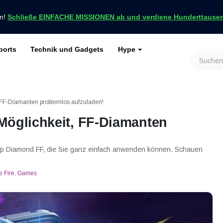
en!
Schließe EINFACHE MISSIONEN ab und verdiene Hunderttausend
ports
Technik und Gadgets
Hype
achrichten nur bei VCGamers
keiten
Genshin Impact
Roblox
Minecraft
Dota 2
Ragnarök
, FF-Diamanten problemlos aufzuladen!
Möglichkeit, FF-Diamanten
 Up Diamond FF, die Sie ganz einfach anwenden können. Schauen
e Fire
,
Games