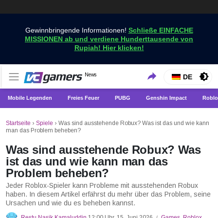
Gewinnbringende Informationen!
Schließe EINFACHE
MISSIONEN ab und verdiene Hunderttausende von
Rupiah! Hier klicken!
Holen Sie sich die neuesten Spielnachrichten nur bei
News
VCGamers-Neuigkeiten
DE
VCGamers
Mobile Legenden
Freies Feuer
PUBG
Genshin Impact
Roblo
Startseite
›
Spiele
›
Was sind ausstehende Robux? Was ist das und wie kann
man das Problem beheben?
Was sind ausstehende Robux? Was
ist das und wie kann man das
Problem beheben?
Jeder Roblox-Spieler kann Probleme mit ausstehenden Robux
haben. In diesem Artikel erfährst du mehr über das Problem, seine
Ursachen und wie du es beheben kannst.
Restu Nasik Kamaluddin
12:00 Uhr, 15. Juni 2026
Games
,
Roblox
/