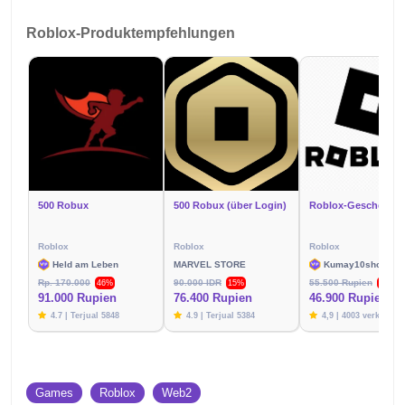
Roblox-Produktempfehlungen
500 Robux
500 Robux (über Login)
Roblox
Roblox
Roblox
Held am Leben
MARVEL STORE
Kumay10shop
Rp. 170.000
90.000 IDR
55.500 Rupien
46%
15%
15%
91.000 Rupien
76.400 Rupien
46.900 Rupien
4.7 | Terjual 5848
4.9 | Terjual 5384
4,9 | 4003 verkauft
Games
Roblox
Web2