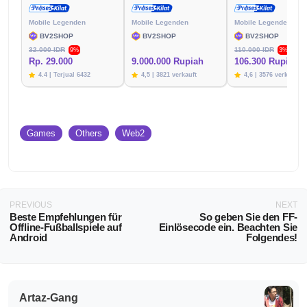
Mobile Legenden
Mobile Legenden
Mobile Legenden
BV2SHOP
BV2SHOP
BV2SHOP
32.000 IDR
110.000 IDR
9%
3%
Rp. 29.000
9.000.000 Rupiah
106.300 Rupien
4.4 | Terjual 6432
4,5 | 3821 verkauft
4,6 | 3576 verkauft
Games
Others
Web2
PREVIOUS
NEXT
Beste Empfehlungen für
So geben Sie den FF-
Offline-Fußballspiele auf
Einlösecode ein. Beachten Sie
Android
Folgendes!
Artaz-Gang