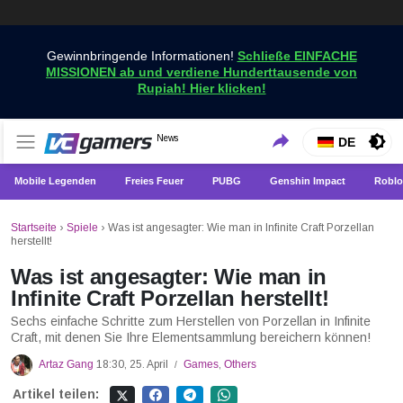
Gewinnbringende Informationen!
Schließe EINFACHE
MISSIONEN ab und verdiene Hunderttausende von
Rupiah! Hier klicken!
Holen Sie sich die neuesten Spielnachrichten nur bei
News
VCGamers-Neuigkeiten
DE
VCGamers
Mobile Legenden
Freies Feuer
PUBG
Genshin Impact
Roblo
Startseite
›
Spiele
›
Was ist angesagter: Wie man in Infinite Craft Porzellan
herstellt!
Was ist angesagter: Wie man in
Infinite Craft Porzellan herstellt!
Sechs einfache Schritte zum Herstellen von Porzellan in Infinite
Craft, mit denen Sie Ihre Elementsammlung bereichern können!
Artaz Gang
18:30, 25. April
Games
,
Others
/
Artikel teilen: