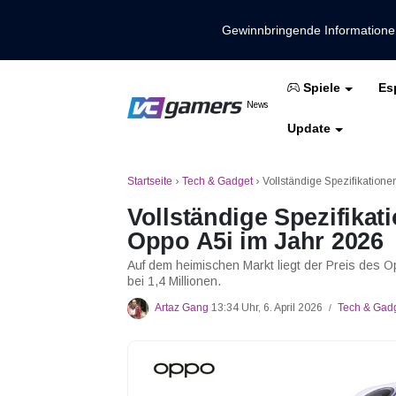
Gewinnbringende Information
Es
Spiele
Holen Sie sich die neuesten Spieln
News
VCGamers-Neuig
Update
Mobile Legenden
Freies Feuer
PUBG
Startseite
›
Tech & Gadget
›
Vollständige Spezifikatione
Vollständige Spezifikat
Oppo A5i im Jahr 2026
Auf dem heimischen Markt liegt der Preis des O
bei 1,4 Millionen.
Artaz Gang
13:34 Uhr, 6. April 2026
Tech & Gad
/