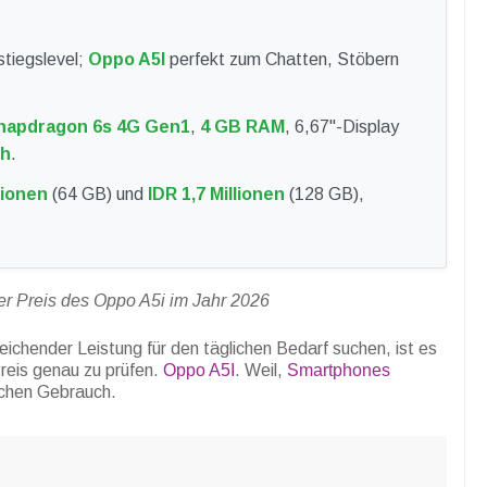
stiegslevel;
Oppo A5I
perfekt zum Chatten, Stöbern
napdragon 6s 4G Gen1
,
4 GB RAM
, 6,67"-Display
Ah
.
lionen
(64 GB) und
IDR 1,7 Millionen
(128 GB),
ler Preis des Oppo A5i im Jahr 2026
reichender Leistung für den täglichen Bedarf suchen, ist es
reis genau zu prüfen.
Oppo A5I
. Weil,
Smartphones
ichen Gebrauch.