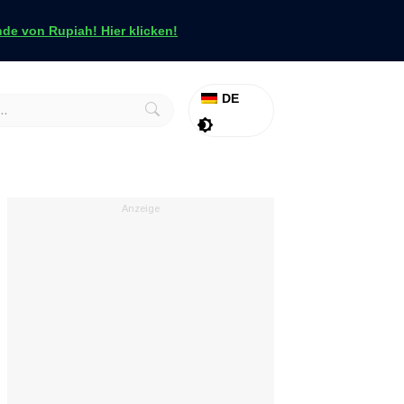
e von Rupiah! Hier klicken!
DE
Aktion
Tapfer
Anzeige