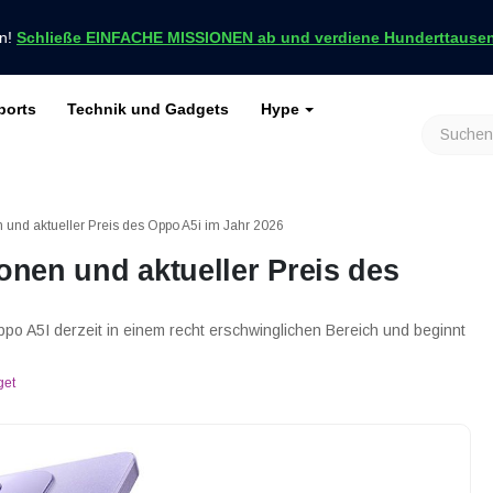
en!
Schließe EINFACHE MISSIONEN ab und verdiene Hunderttausend
ports
Technik und Gadgets
Hype
achrichten nur bei VCGamers
keiten
Genshin Impact
Roblox
Minecraft
Dota 2
Ragnarök
n und aktueller Preis des Oppo A5i im Jahr 2026
ionen und aktueller Preis des
ppo A5I derzeit in einem recht erschwinglichen Bereich und beginnt
get