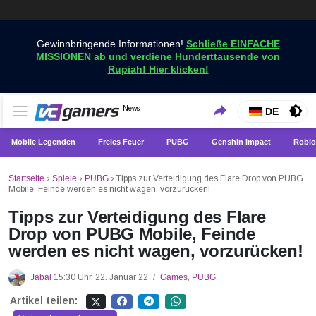
Gewinnbringende Informationen!
Schließe EINFACHE
MISSIONEN ab und verdiene Hunderttausende von
Rupiah! Hier klicken!
Holen Sie sich die neuesten Spielnachrichten nur bei
News
VCGamers-Neuigkeiten
DE
VCGamers
Mobile Legenden
Freies Feuer
PUBG
Genshin Impact
Roblo
Startseite
›
Spiele
›
PUBG
›
Tipps zur Verteidigung des Flare Drop von PUBG
Mobile, Feinde werden es nicht wagen, vorzurücken!
Tipps zur Verteidigung des Flare
Drop von PUBG Mobile, Feinde
werden es nicht wagen, vorzurücken!
Jabal
15:30 Uhr, 22. Januar 22
Games
,
PUBG
/
Artikel teilen: