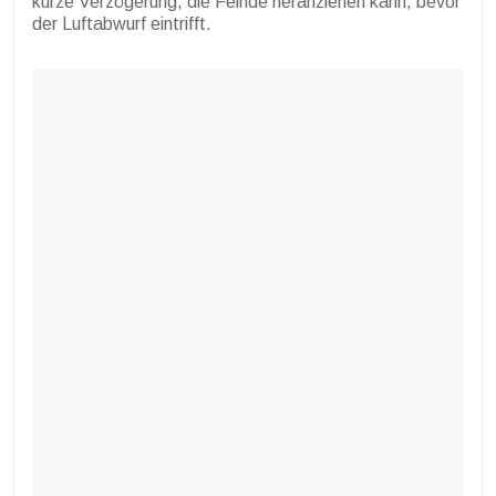
kurze Verzögerung, die Feinde heranziehen kann, bevor
der Luftabwurf eintrifft.