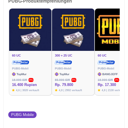
PUBG-Produktempfehlungen
60 UC
300 + 25 UC
60 UC
PUBG-Mobil
PUBG-Mobil
PUBG-Mobil
TopMur
TopMur
BANGJEFF
18.000 IDR
85.000 IDR
18.000 IDR
8%
6%
3%
16.400 Rupien
Rp. 79.800
Rp. 17.300
4,6 | 3020 verkauft
4,8 | 2902 verkauft
4,8 | 2130 verkauft
PUBG Mobile