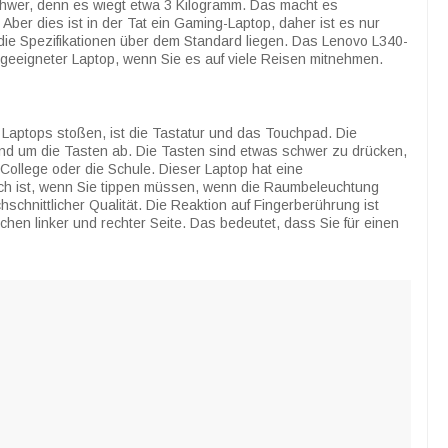
chwer, denn es wiegt etwa 3 Kilogramm. Das macht es
ber dies ist in der Tat ein Gaming-Laptop, daher ist es nur
a die Spezifikationen über dem Standard liegen. Das Lenovo L340-
eeigneter Laptop, wenn Sie es auf viele Reisen mitnehmen.
 Laptops stoßen, ist die Tastatur und das Touchpad. Die
and um die Tasten ab. Die Tasten sind etwas schwer zu drücken,
s College oder die Schule. Dieser Laptop hat eine
sch ist, wenn Sie tippen müssen, wenn die Raumbeleuchtung
schnittlicher Qualität. Die Reaktion auf Fingerberührung ist
chen linker und rechter Seite. Das bedeutet, dass Sie für einen