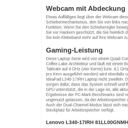
Webcam mit Abdeckung
Etwas Auffälliges liegt über der Webcam dies
Schiebermechanismus, den Sie von links nac
Funktion. Wenn Sie den Schieberegler bewege
Sie vor Hackern geschützt, die Sie heimlic
Sie kein Klebeband mehr auf Ihre Webcam zu
Gaming-Leistung
Diese Laptop-Serie wird von einem Quad-Cor
Coffee-Lake-Architektur und läuft mit einem 
Taktrate auf 4 GHz (vier Kerne) bzw. 4,1 GH
pro Kern ausgeführt werden) wird ebenfalls 
IdeaPad L340-17IRH Laptop nicht zweifeln. 
sorgen dafür, dass das System schnell und flü
GPU unterstützt, die in der Lage ist, alle ak
Ergebnisse der PC-Mark-Benchmarks sind rec
ungenutzt gelassen, da der Arbeitsspeicher
Auch der Dual-Channel-Modus lässt sich nach
Steckplatz für Arbeitsspeicher verfügt.
Lenovo L340-17IRH 81LL00GNMH V