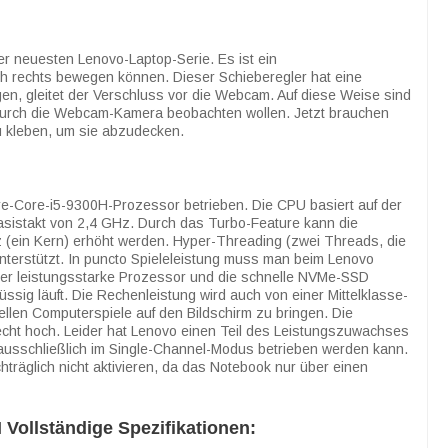
er neuesten Lenovo-Laptop-Serie. Es ist ein
h rechts bewegen können. Dieser Schieberegler hat eine
n, gleitet der Verschluss vor die Webcam. Auf diese Weise sind
h durch die Webcam-Kamera beobachten wollen. Jetzt brauchen
 kleben, um sie abzudecken.
e-Core-i5-9300H-Prozessor betrieben. Die CPU basiert auf der
Basistakt von 2,4 GHz. Durch das Turbo-Feature kann die
z (ein Kern) erhöht werden. Hyper-Threading (zwei Threads, die
unterstützt. In puncto Spieleleistung muss man beim Lenovo
Der leistungsstarke Prozessor und die schnelle NVMe-SSD
ssig läuft. Die Rechenleistung wird auch von einer Mittelklasse-
tuellen Computerspiele auf den Bildschirm zu bringen. Die
ht hoch. Leider hat Lenovo einen Teil des Leistungszuwachses
 ausschließlich im Single-Channel-Modus betrieben werden kann.
träglich nicht aktivieren, da das Notebook nur über einen
ollständige Spezifikationen: