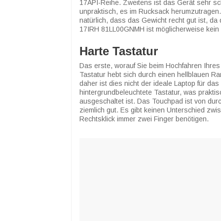
17API-Reihe. Zweitens ist das Gerät sehr s
unpraktisch, es im Rucksack herumzutragen. A
natürlich, dass das Gewicht recht gut ist, d
17IRH 81LL00GNMH ist möglicherweise kein g
Harte Tastatur
Das erste, worauf Sie beim Hochfahren Ihres
Tastatur hebt sich durch einen hellblauen R
daher ist dies nicht der ideale Laptop für da
hintergrundbeleuchtete Tastatur, was prakti
ausgeschaltet ist. Das Touchpad ist von durch
ziemlich gut. Es gibt keinen Unterschied zwis
Rechtsklick immer zwei Finger benötigen.