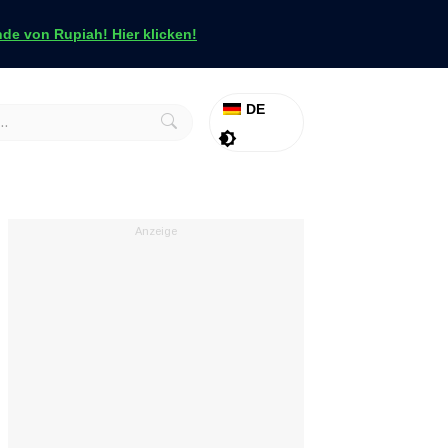
e von Rupiah! Hier klicken!
DE
Aktion
Tapfer
Anzeige