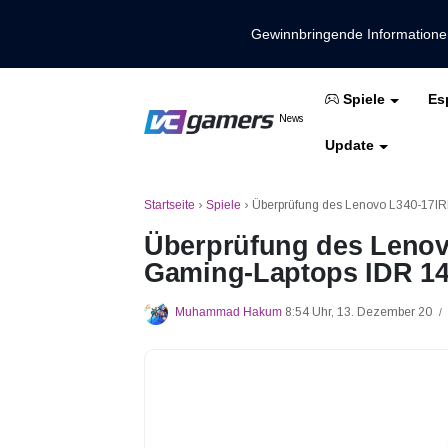
Gewinnbringende Information
Es
Spiele
Holen Sie sich die neuesten Spieln
News
VCGamers-Neuig
Update
Mobile Legenden
Freies Feuer
PUBG
Startseite
›
Spiele
›
Überprüfung des Lenovo L340-17I
Überprüfung des Leno
Gaming-Laptops IDR 14
Muhammad Hakum
8:54 Uhr, 13. Dezember 20
/