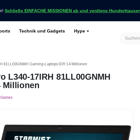
en!
Schließe EINFACHE MISSIONEN ab und verdiene Hunderttausend
ports
Technik und Gadgets
Hype
achrichten nur bei VCGamers
keiten
Genshin Impact
Roblox
Minecraft
Dota 2
Ragnarök
RH 81LL00GNMH Gaming-Laptops IDR 14 Millionen
vo L340-17IRH 81LL00GNMH
 Millionen
Games