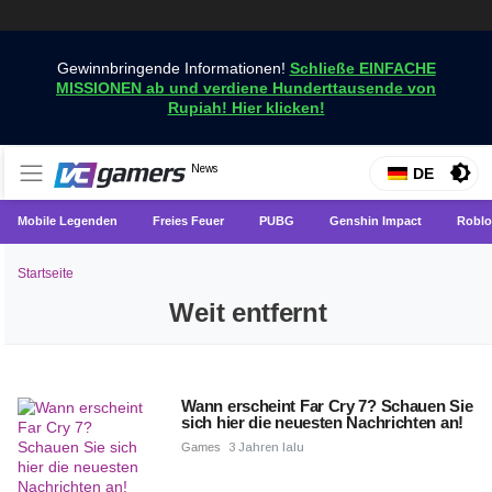
Gewinnbringende Informationen!
Schließe EINFACHE
MISSIONEN ab und verdiene Hunderttausende von
Rupiah! Hier klicken!
Holen Sie sich die neuesten Spielnachrichten nur bei
News
VCGamers-Neuigkeiten
DE
VCGamers
Mobile Legenden
Freies Feuer
PUBG
Genshin Impact
Roblo
Startseite
Weit entfernt
Wann erscheint Far Cry 7? Schauen Sie
sich hier die neuesten Nachrichten an!
Games
3 Jahren lalu