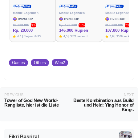
Mobile Legenden
Mobile Legenden
Mobile Legenden
BV2SHOP
BV2SHOP
BV2SHOP
32.000 IDR
Rp. 170.000
110.000 IDR
9%
13%
2%
Rp. 29.000
146.900 Rupien
107.800 Rupien
4.4 | Terjual 6419
4,5 | 3821 verkauft
4,6 | 3576 verkauft
Games
Others
Web2
PREVIOUS
NEXT
Tower of God New World-
Beste Kombination aus Build
Rangliste, hier ist die Liste
und Held: Ying Honor of
Kings
Fikri Basrizal