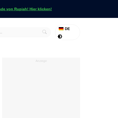
e von Rupiah! Hier klicken!
DE
Aktion
Tapfer
Anzeige