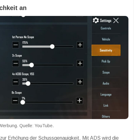
chkeit an
erbung. Quelle: YouTube.
zur Erhöhung der Schussgenauigkeit. Mit ADS wird die