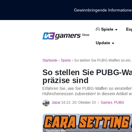
Gewinnbringende Information
Es
Spiele
Holen Sie sich die neuesten Spieln
News
VCGamers-Neuig
Update
Mobile Legenden
Freies Feuer
PUBG
Startseite
›
Spiele
›
So stellen Sie PUBG-Waffen so ein, 
So stellen Sie PUBG-Waf
präzise sind
Erfahren Sie, wie Sie PUBG-Waffen so einstellen,
Hühnchenessen zubereiten! In diesem Artikel 
Jabal
16:22, 20. Oktober 23
Games
,
PUBG
/