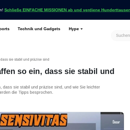
en!
Schließe EINFACHE MISSIONEN ab und verdiene Hunderttausend
ports
Technik und Gadgets
Hype
achrichten nur bei VCGamers
keiten
Genshin Impact
Roblox
Minecraft
Dota 2
Ragnarök
dass sie stabil und präzise sind
fen so ein, dass sie stabil und
 dass sie stabil und präzise sind, und wie Sie leichter
werden die Tipps besprochen.