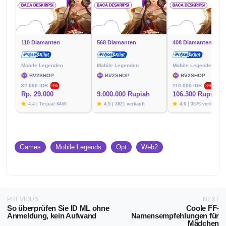
110 Diamanten
568 Diamanten
408 Diamanten
Mobile Legenden
Mobile Legenden
Mobile Legenden
BV2SHOP
BV2SHOP
BV2SHOP
32.000 IDR
110.000 IDR
9%
3%
Rp. 29.000
9.000.000 Rupiah
106.300 Rupien
4.4 | Terjual 6450
4,5 | 3821 verkauft
4,6 | 3576 verkauft
Games
Mobile Legends
Opt
Web2
PREVIOUS
NEXT
So überprüfen Sie ID ML ohne
Coole FF-
Anmeldung, kein Aufwand
Namensempfehlungen für
Mädchen