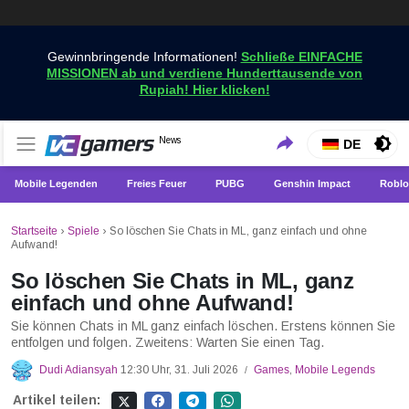
Gewinnbringende Informationen!
Schließe EINFACHE
MISSIONEN ab und verdiene Hunderttausende von
Rupiah! Hier klicken!
Holen Sie sich die neuesten Spielnachrichten nur bei
News
VCGamers-Neuigkeiten
DE
VCGamers
Mobile Legenden
Freies Feuer
PUBG
Genshin Impact
Roblo
Startseite
›
Spiele
›
So löschen Sie Chats in ML, ganz einfach und ohne
Aufwand!
So löschen Sie Chats in ML, ganz
einfach und ohne Aufwand!
Sie können Chats in ML ganz einfach löschen. Erstens können Sie
entfolgen und folgen. Zweitens: Warten Sie einen Tag.
Dudi Adiansyah
12:30 Uhr, 31. Juli 2026
Games
,
Mobile Legends
/
Artikel teilen: